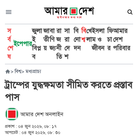
স
জুলা
জা
বা
রা
সা
বি
বি
খে
ইসলা
ফি
আমার
র্ব
ই
তী
ণি
জ
রা
নো
শ্ব
লা
ম ও
চা
দেশ
ইপেপার
শে
বিপ্ল
য়
জ্য
নী
দে
দন
জীবন
র
পরিবার
ষ
ব
তি
শ
>
বিশ্ব
>
মধ্যপ্রাচ্য
ট্রাম্পের যুদ্ধক্ষমতা সীমিত করতে প্রস্তাব
পাস
আমার দেশ অনলাইন
প্রকাশ :
০৪ জুন ২০২৬, ০৮: ১৭
আপডেট :
০৪ জুন ২০২৬, ০৮: ৩০