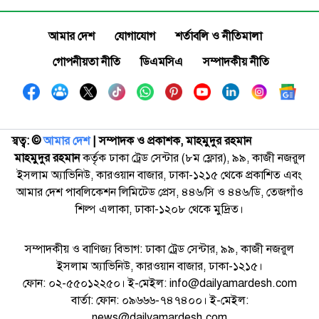
আমার দেশ
যোগাযোগ
শর্তাবলি ও নীতিমালা
গোপনীয়তা নীতি
ডিএমসিএ
সম্পাদকীয় নীতি
স্বত্ব: ©️
আমার দেশ
| সম্পাদক ও প্রকাশক, মাহমুদুর রহমান
মাহমুদুর রহমান
কর্তৃক ঢাকা ট্রেড সেন্টার (৮ম ফ্লোর), ৯৯, কাজী নজরুল
ইসলাম অ্যাভিনিউ, কারওয়ান বাজার, ঢাকা-১২১৫ থেকে প্রকাশিত এবং
আমার দেশ পাবলিকেশন লিমিটেড প্রেস, ৪৪৬/সি ও ৪৪৬/ডি, তেজগাঁও
শিল্প এলাকা, ঢাকা-১২০৮ থেকে মুদ্রিত।
সম্পাদকীয় ও বাণিজ্য বিভাগ: ঢাকা ট্রেড সেন্টার, ৯৯, কাজী নজরুল
ইসলাম অ্যাভিনিউ, কারওয়ান বাজার, ঢাকা-১২১৫।
ফোন: ০২-৫৫০১২২৫০। ই-মেইল: info@dailyamardesh.com
বার্তা: ফোন: ০৯৬৬৬-৭৪৭৪০০। ই-মেইল:
news@dailyamardesh.com