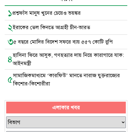
১
প্রশ্নফাঁস মানুষ খুনের চেয়েও ভয়ঙ্কর
২
ইরাকের তেল কিনতে আগ্রহী চীন-ভারত
৩
৫ বছরে মোদির বিদেশ সফরে ব্যয় ৫৫৭ কোটি রুপি
হাসিনা ফিরে আসুক, গণহত্যার দায় নিয়ে কারাগারে যাক:
৪
আইনমন্ত্রী
সামাজিকমাধ্যমে ‘কারফিউ’ মানতে নারাজ যুক্তরাজ্যের
৫
কিশোর-কিশোরীরা
এলাকার খবর