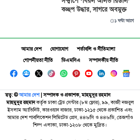
সন্দ্বীপে ‘বিরল অলিভ রিডলি’
কচ্ছপ উদ্ধার, সাগরে অবমুক্ত
১ ঘণ্টা আগে
আমার দেশ
যোগাযোগ
শর্তাবলি ও নীতিমালা
গোপনীয়তা নীতি
ডিএমসিএ
সম্পাদকীয় নীতি
স্বত্ব: ©️
আমার দেশ
| সম্পাদক ও প্রকাশক, মাহমুদুর রহমান
মাহমুদুর রহমান
কর্তৃক ঢাকা ট্রেড সেন্টার (৮ম ফ্লোর), ৯৯, কাজী নজরুল
ইসলাম অ্যাভিনিউ, কারওয়ান বাজার, ঢাকা-১২১৫ থেকে প্রকাশিত এবং
আমার দেশ পাবলিকেশন লিমিটেড প্রেস, ৪৪৬/সি ও ৪৪৬/ডি, তেজগাঁও
শিল্প এলাকা, ঢাকা-১২০৮ থেকে মুদ্রিত।