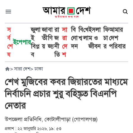
স
জুলা
জা
বা
রা
সা
বি
বি
খে
ইসলা
ফি
আমার
র্ব
ই
তী
ণি
জ
রা
নো
শ্ব
লা
ম ও
চা
দেশ
ইপেপার
শে
বিপ্ল
য়
জ্য
নী
দে
দন
জীবন
র
পরিবার
ষ
ব
তি
শ
>
সারা দেশ
>
ঢাকা
শেখ মুজিবের কবর জিয়ারতের মাধ্যমে
নির্বাচনি প্রচার শুরু বহিষ্কৃত বিএনপি
নেতার
উপজেলা প্রতিনিধি, কোটালীপাড়া (গোপালগঞ্জ)
প্রকাশ :
২২ জানুয়ারি ২০২৬, ১৯: ৫৩