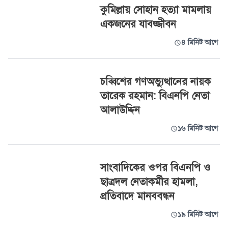
কুমিল্লায় সোহান হত্যা মামলায়
একজনের যাবজ্জীবন
৪ মিনিট আগে
চব্বিশের গণঅভ্যুত্থানের নায়ক
তারেক রহমান: বিএনপি নেতা
আলাউদ্দিন
১৬ মিনিট আগে
সাংবাদিকের ওপর বিএনপি ও
ছাত্রদল নেতাকর্মীর হামলা,
প্রতিবাদে মানববন্ধন
১৯ মিনিট আগে