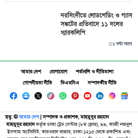
নরসিংদীতে লোডশেডিং ও গ্যাস
সঙ্কটের প্রতিবাদে ১১ দলের
স্মারকলিপি
১ ঘণ্টা আগে
আমার দেশ
যোগাযোগ
শর্তাবলি ও নীতিমালা
গোপনীয়তা নীতি
ডিএমসিএ
সম্পাদকীয় নীতি
স্বত্ব: ©️
আমার দেশ
| সম্পাদক ও প্রকাশক, মাহমুদুর রহমান
মাহমুদুর রহমান
কর্তৃক ঢাকা ট্রেড সেন্টার (৮ম ফ্লোর), ৯৯, কাজী নজরুল
ইসলাম অ্যাভিনিউ, কারওয়ান বাজার, ঢাকা-১২১৫ থেকে প্রকাশিত এবং