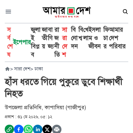
স
জুলা
জা
বা
রা
সা
বি
বি
খে
ইসলা
ফি
আমার
র্ব
ই
তী
ণি
জ
রা
নো
শ্ব
লা
ম ও
চা
দেশ
ইপেপার
শে
বিপ্ল
য়
জ্য
নী
দে
দন
জীবন
র
পরিবার
ষ
ব
তি
শ
>
সারা দেশ
>
ঢাকা
হাঁস ধরতে গিয়ে পুকুরে ডুবে শিক্ষার্থী
নিহত
উপজেলা প্রতিনিধি, কাপাসিয়া (গাজীপুর)
প্রকাশ :
৩১ মে ২০২৬, ০৫: ১২