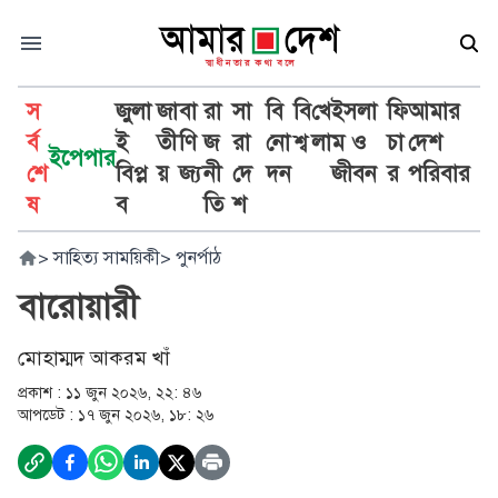
স
জুলা
জা
বা
রা
সা
বি
বি
খে
ইসলা
ফি
আমার
র্ব
ই
তী
ণি
জ
রা
নো
শ্ব
লা
ম ও
চা
দেশ
ইপেপার
শে
বিপ্ল
য়
জ্য
নী
দে
দন
জীবন
র
পরিবার
ষ
ব
তি
শ
>
সাহিত্য সাময়িকী
>
পুনর্পাঠ
বারোয়ারী
মোহাম্মদ আকরম খাঁ
প্রকাশ :
১১ জুন ২০২৬, ২২: ৪৬
আপডেট :
১৭ জুন ২০২৬, ১৮: ২৬