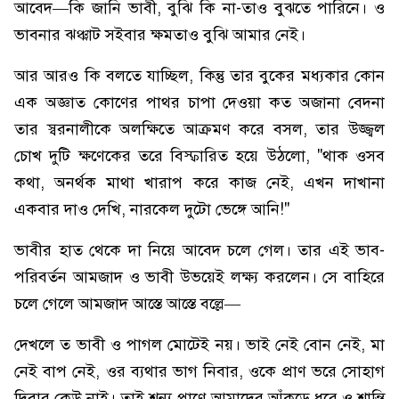
আবেদ—কি জানি ভাবী, বুঝি কি না-তাও বুঝতে পারিনে। ও
ভাবনার ঝঞ্ঝাট সইবার ক্ষমতাও বুঝি আমার নেই।
আর আরও কি বলতে যাচ্ছিল, কিন্তু তার বুকের মধ্যকার কোন
এক অজ্ঞাত কোণের পাথর চাপা দেওয়া কত অজানা বেদনা
তার স্বরনালীকে অলক্ষিতে আক্রমণ করে বসল, তার উজ্জ্বল
চোখ দুটি ক্ষণেকের তরে বিস্ফারিত হয়ে উঠলো, "থাক ওসব
কথা, অনর্থক মাথা খারাপ করে কাজ নেই, এখন দাখানা
একবার দাও দেখি, নারকেল দুটো ভেঙ্গে আনি!"
ভাবীর হাত থেকে দা নিয়ে আবেদ চলে গেল। তার এই ভাব-
পরিবর্তন আমজাদ ও ভাবী উভয়েই লক্ষ্য করলেন। সে বাহিরে
চলে গেলে আমজাদ আস্তে আস্তে বল্লে—
দেখলে ত ভাবী ও পাগল মোটেই নয়। ভাই নেই বোন নেই, মা
নেই বাপ নেই, ওর ব্যথার ভাগ নিবার, ওকে প্রাণ ভরে সোহাগ
দিবার কেউ নাই। তাই শূন্য প্রাণে আমাদের আঁকড়ে ধরে ও শান্তি