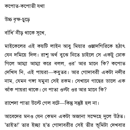
কপোত-কপোতী যথা
উচ্চ বৃক্ষ-চুড়ে
বাঁধি' নীড় থাকে সুখে,
মাইকেলের এই কয়টি লাইন আবু মিয়ার ওস্তাদগিরিকে হঠাৎ
যেন দমিয়ে দিল। রাশু অর্থ বুঝে নিতে চাইলে সে একটু ঢোক
গিলে আম্মা আম্মা করে বলল, ওর' আর মানে কি? কপোত
দেখিস নি, এই পায়রা—কবুতর। আর গোদাবরী একটা নদীর
নাম, যেমন গঙ্গা যমুনা সেই রকম। সেখানে গাছের ডালে এক
ঝাঁক পায়রা থাকে। নে পাতা ওল্টা ওর আর মানে কি?
রাশেদা পাতা উল্টে গেল বটে—কিন্তু সন্তুষ্ট হল না।
আবেদের মনও যেন কেমন একটা অজানা সন্দেহে দুলে উঠত।
'তাইত!' তার ইচ্ছা হ'ত গোদাবরীর সেই তীর ভূমিটা দেখবার