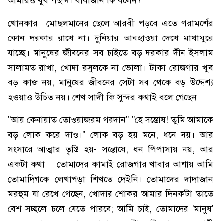
আমারও খুব পছন্দ। বাবাজান কি বলেন?
খোনকার—মোছলমানের ছেলে আরবী পড়বে এতে পরামর্শের
কোন দরকার রাখে না। দুনিয়ার আবহাওয়া দেখে মাথাঘুরে
যাচ্ছে। মানুষের জীবনের সব চাইতে বড় দরকার দীন ইসলাম
সালামত রাখা, খোদা রসুলকে না ভোলা। টাকা রোজগার খুব
বড় কাজ নয়, মানুষের জীবনের সেটা সব থেকে বড় উদ্দেশ্য
হওয়াও উচিত নয়। শেখ সাদী কি সুন্দর কথাই বলে গেছেন—
"আয় কেনায়াত তোওয়াজরম গরদান" "হে সন্তোষ! তুমি আমাকে
বড় লোক করে দাও।" লোক বড় হয় মনে, ধনে নয়। আর
সংসারে আত্মার তৃপ্তি হয়- সন্তোষে, ধন পিপাসায় নয়, আর
একটা কথা— তোমাদের কামাই রোজগার খাবার আশায় আমি
তোমাদিগকে লেখাপড়া শিখতে দেইনি। তোমাদের দাদাজান
মরহুম যা রেখে গেছেন, খোদার শোকর আমার দিনক'টা তাতে
বেশ সচ্ছলে চলে যেতে পারবে; আমি চাই, তোমাদের 'মানুষ'