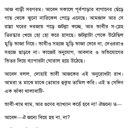
আজ বাড়ী সরগরম। আবেদ সকালে পূর্বপাড়ার বাগানের ছেঁড়ে
গাছ থেকে ঝুনো নারিকেল পেড়ে এনেছে। আমজাদ আর সে
রান্না ঘরের দরজায় পড়ে জটল্লা কচ্ছে, আর ভাবীর স-স্নেহ
তিরস্কার খেয়ে হো হো করে হাসছে। জটল্লাটা পেকে উঠেছিল
মুড়ি ভাজা নিয়ে। ভাবীও সহজে মুড়ি ভাজা দেবে না, দেওররাও
সহজে ছাড়বে না। কাজেই অনুযোগ, আবদার ও অভিযোগের
ভিতর দিয়ে ব্যাপারটা ঘোরাল হয়ে উঠেছে।
আবেদ বলল, দোহাই ভাবী আজকের এই অনুরোধটা রাখ।
আমরা ত মাঝে মাঝে তোমার হুকুম তামিল করি। এই ত সেদিন
এক ঝাঁকা থালাবাটি-
ভাবী-থাম থাম, আর গুণের ব্যাখ্যান কর্ত্তে হবে না! ঐজন্যে ত—
আবেদ—ঐ জন্যে বিয়ে হয় না, না?