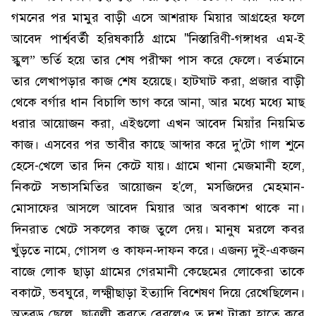
গমনের পর মামুর বাড়ী এসে আশরাফ মিয়ার আগ্রহের ফলে
আবেদ পার্শ্ববর্তী হরিষকাঠি গ্রামে "নিস্তারিণী-গঙ্গাধর এম-ই
স্কুল” ভর্তি হয়ে তার শেষ পরীক্ষা পাস করে ফেলে। বর্তমানে
তার লেখাপড়ার কাজ শেষ হয়েছে। হাটঘাট করা, প্রজার বাড়ী
থেকে বর্গার ধান বিচালি ভাগ করে আনা, আর মধ্যে মধ্যে মাছ
ধরার আয়োজন করা, এইগুলো এখন আবেদ মিয়াঁর নিয়মিত
কাজ। এসবের পর ভাবীর কাছে আব্দার করে দু'টো গাল শুনে
হেসে-খেলে তার দিন কেটে যায়। গ্রামে খানা মেজমানী হলে,
নিকটে সভাসমিতির আয়োজন হ'লে, মসজিদের মেহমান-
মোসাফের আসলে আবেদ মিয়ার আর অবকাশ থাকে না।
দিনরাত খেটে সকলের কাজ তুলে দেয়। মানুষ মরলে কবর
খুঁড়তে নামে, গোসল ও কাফন-দাফন করে। এজন্য দুই-একজন
বাজে লোক ছাড়া গ্রামের গেরমানী কেছেমের লোকেরা তাকে
বকাটে, ভবঘুরে, লক্ষ্মীছাড়া ইত্যাদি বিশেষণ দিয়ে রেখেছিলেন।
অতবড় ছেলে, ছাত্রলী করতে বেরুলেও ত দশ টাকা হাতে করে