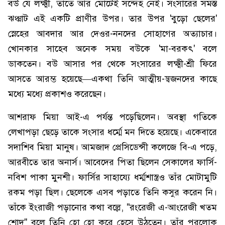
বউ যে লক্ষ্মী, তাতে আর মোটেই সন্দেহ নেই। সংসারের সমস্ত
ঝঞ্ঝাট এই একটি প্রাণীর উপর। তার উপর 'বুড়ো ছেলের'
স্নেহের আবদার আর দেওর-ননদের সোহাগের অত্যাচার।
খোনকার সাহেব অনেক সময় বউকে 'মা-বরকৎ' বলে
ডাকতেন। বউ আসার পর থেকে সংসারের লক্ষ্মী-শ্রী ফিরে
আসতে আরম্ভ হয়েছে—একথা তিনি আত্মীয়-স্বজনদের কাছে
মধ্যে মধ্যে প্রকাশও করেছেন।
আশরাফ মিয়া আই-এ পর্যন্ত পড়েছিলেন। অবস্থা গতিকে
লেখাপড়া ছেড়ে তাকে সংসার ধর্ম্মে মন দিতে হয়েছে। একেবারে
সদাশিব মিয়া মানুষ। আমজাদ প্রেসিডেন্সী কলেজে বি-এ পড়ে,
আরবীতে তার অনার্স। আবেদের পিতা ছিলেন সেকালের ফার্সি-
নবিশ পাকা মুনশী। ফার্সির সাহায্যে ধর্ম্মশাস্ত্রও তাঁর মোটামুটি
রকম পড়া ছিল। ছেলেকে এসব পড়াতে তিনি কসুর করেন নি।
তাঁকে ইংরাজী পড়ানোর কথা বল্লে, "রংরেজী এ-আংরেজী খতম
শোদ" বলে তিনি হো হো করে হেসে উঠতেন। তাঁর পরলোক