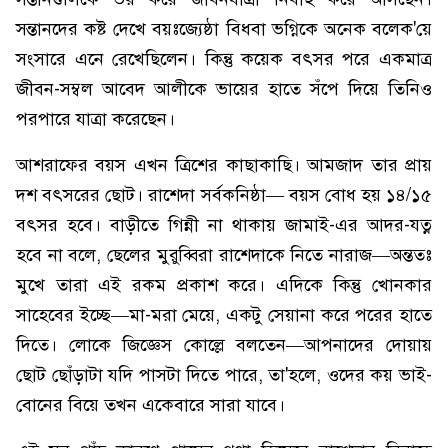
সন্তানদের কষ্ট দেখে বয়ঃজ্যেষ্ঠা বিধবা ভগ্নিকে অনেক বলেক'য়ে
সংসারে এনে রেখেছিলেন। কিন্তু কয়েক বৎসর পরে একমাত্র
জীবন-সম্বল আবেদ আলীকে ভায়ের হাতে সঁপে দিয়ে তিনিও
পরপারে যাত্রা করেছেন।
আশরাফের বয়স এখন ত্রিশের কাছাকাছি। আমজাদ তার প্রায়
দশ বৎসরের ছোট। রাশেদা সর্বকনিষ্ঠা— বয়স বোধ হয় ১৪/১৫
বৎসর হবে। বাড়ীতে গিন্নী না থাকায় জামাই-এর আদর-যত্ন
হবে না বলে, ছেলের মুরুব্বিরা রাশেদাকে নিতে নারাজ—অন্ততঃ
মুখে তারা এই রকম প্রকাশ করে। এদিকে কিন্তু খোনকার
সাহেবের ইচ্ছে—মা-মরা মেয়ে, একটু সেয়ানা করে পরের হাতে
দিতে। লোকে জিজ্ঞেস কোল্লে বলতেন—আপনাদের দোয়ায়
ছোট ছোঁড়াটা যদি পাসটা দিতে পারে, তা'হলে, ওদের কয় ভাই-
বোনের বিয়ে তখন একেবারে সারা যাবে।