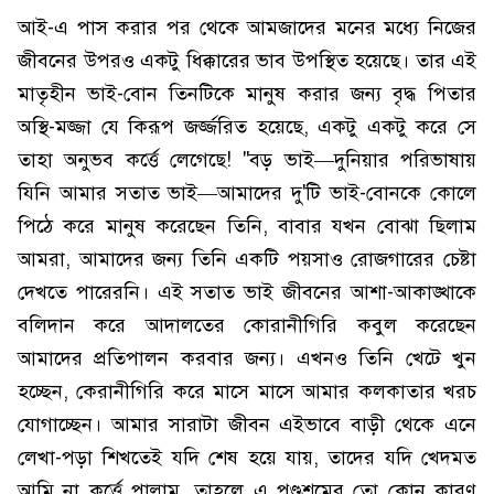
আই-এ পাস করার পর থেকে আমজাদের মনের মধ্যে নিজের
জীবনের উপরও একটু ধিক্কারের ভাব উপস্থিত হয়েছে। তার এই
মাতৃহীন ভাই-বোন তিনটিকে মানুষ করার জন্য বৃদ্ধ পিতার
অস্থি-মজ্জা যে কিরূপ জর্জ্জরিত হয়েছে, একটু একটু করে সে
তাহা অনুভব কর্ত্তে লেগেছে! "বড় ভাই—দুনিয়ার পরিভাষায়
যিনি আমার সতাত ভাই—আমাদের দু'টি ভাই-বোনকে কোলে
পিঠে করে মানুষ করেছেন তিনি, বাবার যখন বোঝা ছিলাম
আমরা, আমাদের জন্য তিনি একটি পয়সাও রোজগারের চেষ্টা
দেখতে পারেরনি। এই সতাত ভাই জীবনের আশা-আকাঙ্খাকে
বলিদান করে আদালতের কোরানীগিরি কবুল করেছেন
আমাদের প্রতিপালন করবার জন্য। এখনও তিনি খেটে খুন
হচ্ছেন, কেরানীগিরি করে মাসে মাসে আমার কলকাতার খরচ
যোগাচ্ছেন। আমার সারাটা জীবন এইভাবে বাড়ী থেকে এনে
লেখা-পড়া শিখতেই যদি শেষ হয়ে যায়, তাদের যদি খেদমত
আমি না কর্ত্তে পাল্লাম, তাহলে এ পণ্ডশ্রমের তো কোন কারণ