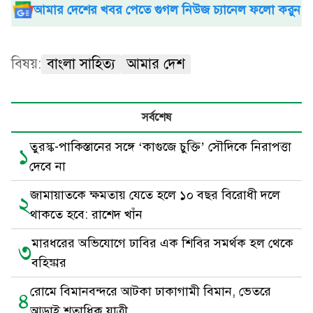
আমার দেশের খবর পেতে গুগল নিউজ চ্যানেল ফলো করুন
বিষয়:
বাংলা সাহিত্য
আমার দেশ
সর্বশেষ
তুরস্ক-পাকিস্তানের সঙ্গে ‘কাগুজে চুক্তি’ সৌদিকে নিরাপত্তা
১
দেবে না
জামায়াতকে ক্ষমতায় যেতে হলে ১০ বছর বিরোধী দলে
২
থাকতে হবে: রাশেদ খাঁন
মারধরের অভিযোগে ঢাবির এক শিবির সমর্থক হল থেকে
৩
বহিষ্কার
রোমে বিমানবন্দরে আটকা ঢাকাগামী বিমান, ভেতরে
৪
আড়াই শতাধিক যাত্রী