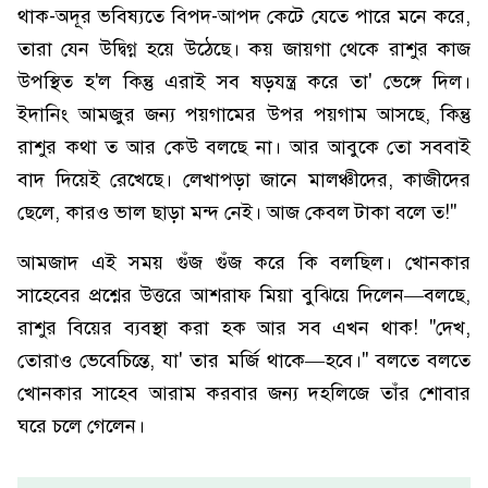
থাক-অদূর ভবিষ্যতে বিপদ-আপদ কেটে যেতে পারে মনে করে,
তারা যেন উদ্বিগ্ন হয়ে উঠেছে। কয় জায়গা থেকে রাশুর কাজ
উপস্থিত হ'ল কিন্তু এরাই সব ষড়যন্ত্র করে তা' ভেঙ্গে দিল।
ইদানিং আমজুর জন্য পয়গামের উপর পয়গাম আসছে, কিন্তু
রাশুর কথা ত আর কেউ বলছে না। আর আবুকে তো সববাই
বাদ দিয়েই রেখেছে। লেখাপড়া জানে মালঞ্চীদের, কাজীদের
ছেলে, কারও ভাল ছাড়া মন্দ নেই। আজ কেবল টাকা বলে ত!"
আমজাদ এই সময় গুঁজ গুঁজ করে কি বলছিল। খোনকার
সাহেবের প্রশ্নের উত্তরে আশরাফ মিয়া বুঝিয়ে দিলেন—বলছে,
রাশুর বিয়ের ব্যবস্থা করা হক আর সব এখন থাক! "দেখ,
তোরাও ভেবেচিন্তে, যা' তার মর্জি থাকে—হবে।" বলতে বলতে
খোনকার সাহেব আরাম করবার জন্য দহলিজে তাঁর শোবার
ঘরে চলে গেলেন।