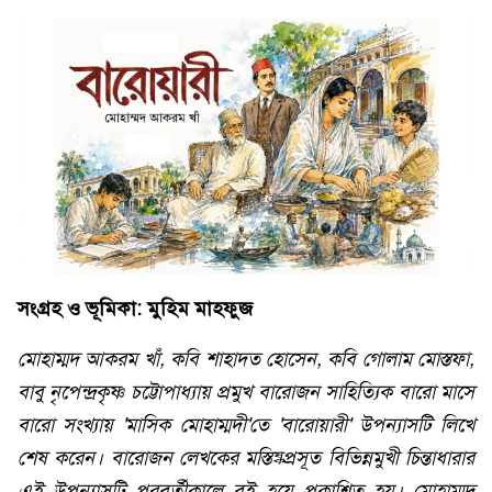
সংগ্রহ ও ভূমিকা: মুহিম মাহফুজ
মোহাম্মদ আকরম খাঁ, কবি শাহাদত হোসেন, কবি গোলাম মোস্তফা,
বাবু নৃপেন্দ্রকৃষ্ণ চট্টোপাধ্যায় প্রমুখ বারোজন সাহিত্যিক বারো মাসে
বারো সংখ্যায় 'মাসিক মোহাম্মদী'তে 'বারোয়ারী' উপন্যাসটি লিখে
শেষ করেন। বারোজন লেখকের মস্তিষ্কপ্রসূত বিভিন্নমুখী চিন্তাধারার
এই উপন্যাসটি পরবর্তীকালে বই হয়ে প্রকাশিত হয়। মোহাম্মদ