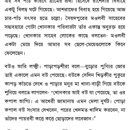
এই সব পাঁচ কারণে গ্রামের প্রথা হিসেবে রাশেদার বিবাহে
একটু বিলম্ব ঘটে গিয়েছে। আশরাফের বিবাহ হয়ে গিয়েছে আজ
চার-পাঁচ বৎসর হতে চল্লো। সৈয়দপুরের মওলবী সাহেবের
সদ্ব্যবহারে গোটা খোনকার পরিবারটা তাঁর একান্ত অনুরক্ত হয়ে
পড়েছে। খোনকার সাহেব লোকের কাছে বলতেন- মওলবী
একটা মেয়ে দিয়ে আমার সব ছেলে-মেয়েগুলোকে কিনে
ফেলেছেন।
বউও ভারি লক্ষ্মী। পাড়াপড়শীরা বলে—বুড়োর পুণ্যির জোর
তাই একালে এমন বউ পেয়েছে। বউকে সেদিন খিড়কীর পুকুরে
কাপড় কাঁচতে দেখে ও পাড়ার মনুর মা খানা-বাড়ী গিয়ে বউকে
শুনিয়ে বলতে লাগলেন- “খোনকার ভাই বউ যা পেয়েছে, তা ওর
কপাল ভাগ্যি। এ আখেরী জামানায় এমন মেলা দুর্ঘট। পোড়া
কপাল বউ সংসার দেখবেন, পরের খেদমত খাদিম করবেন, না
তাঁদের পায়রবী কত্তে কত্তে ছোড়াদের লবেজান।"