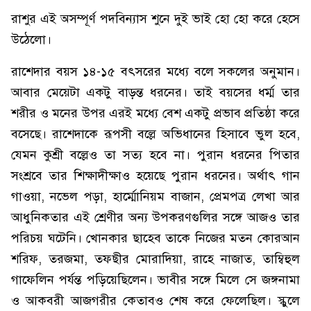
রাশুর এই অসম্পূর্ণ পদবিন্যাস শুনে দুই ভাই হো হো করে হেসে
উঠেলো।
রাশেদার বয়স ১৪-১৫ বৎসরের মধ্যে বলে সকলের অনুমান।
আবার মেয়েটা একটু বাড়ন্ত ধরনের। তাই বয়সের ধর্ম্ম তার
শরীর ও মনের উপর এরই মধ্যে বেশ একটু প্রভাব প্রতিষ্ঠা করে
বসেছে। রাশেদাকে রূপসী বল্লে অভিধানের হিসাবে ভুল হবে,
যেমন কুশ্রী বল্লেও তা সত্য হবে না। পুরান ধরনের পিতার
সংশ্রবে তার শিক্ষাদীক্ষাও হয়েছে পুরান ধরনের। অর্থাৎ গান
গাওয়া, নভেল পড়া, হার্ম্মোনিয়ম বাজান, প্রেমপত্র লেখা আর
আধুনিকতার এই শ্রেণীর অন্য উপকরণগুলির সঙ্গে আজও তার
পরিচয় ঘটেনি। খোনকার ছাহেব তাকে নিজের মতন কোরআন
শরিফ, তরজমা, তফছীর মোরাদিয়া, রাহে নাজাত, তাম্বিহুল
গাফেলিন পর্যন্ত পড়িয়েছিলেন। ভাবীর সঙ্গে মিলে সে জঙ্গনামা
ও আকবরী আজগরীর কেতাবও শেষ করে ফেলেছিল। স্কুলে