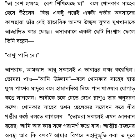
"তা বেশ হয়েছে—বেশ শিখিয়েছে মা"—বলে খোনকার সাহেব
হেসে উঠলেন। কিন্তু একটু পরেই একটা গভীর অবসাদের
কালছায়া তাঁর সেই স্বাভাবিক আনন্দ উজ্জ্বল সুন্দর মুখখানাকে
আচ্ছাদিত করে ফেল্লে। অসাবধানে একটা ছোট নিঃশ্বাস ফেলে
তিনি বল্লেন—
"রাশু! পানি দে।"
আশরাফ, আমজাদ, আবু সকলেই এ ভাবান্তর লক্ষ্য করেছিল।
তোমরা খাও—"আমি উঠলাম"—বলে খোনকার সাহেব হাত
ধুয়ে পাশের মাদুরে বসে হামানদিস্তা দিয়ে পান খাওয়ার যোগাড়
কত্তে লাগলেন। ভাবীকে চলে যেতে দেখে রাশুও তার অনুসরণ
কল্পে। খোনকার সাহেব তখন ছেলেদের সম্বোধন করে ধীর
গম্ভীর কণ্ঠে বলতে লাগলেন—"তোমরা সকলেই এখন জ্ঞানবান
হয়েছ। আমি আর কার সঙ্গে পরামর্শ কত্তে যাব। আত্মীয়-স্বজনের
অবস্থা আর কি বলব? আমার বিপদে সহানুভূতি করা ত দূরে