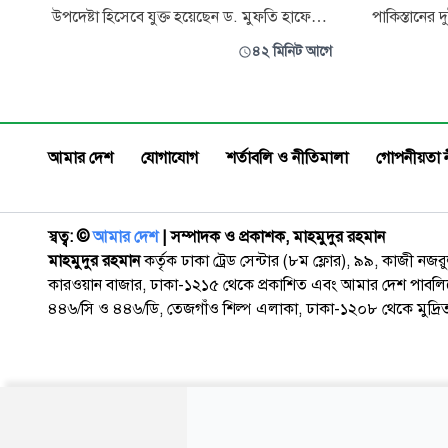
উপদেষ্টা হিসেবে যুক্ত হয়েছেন ড. মুফতি হাফেজ
পাকিস্তানের
এইচ. এম. শহিদুল ইসলাম বারাকাতী।
বাংলাদেশ স
৪২ মিনিট আগে
প্রতিষ্ঠানটির চলমান মানবিক কার্যক্রম, ভবিষ্যৎ
ঢাকা ও চট্টগ্
পরিকল্পনা এবং প্রাতিষ্ঠানিক উন্নয়নে পরামর্শ ও
আয়োজন করছ
দিকনির্দেশনা দেওয়ার লক্ষ্যে তিনি এ দায়িত্ব গ্রহণ
বৃহস্পতিবার 
করেছেন। সংশ্লিষ্টদের আশা
আকরাম খা হ
আমার দেশ
যোগাযোগ
শর্তাবলি ও নীতিমালা
গোপনীয়তা 
এক সংবাদ 
স্বত্ব: ©️
আমার দেশ
| সম্পাদক ও প্রকাশক, মাহমুদুর রহমান
মাহমুদুর রহমান
কর্তৃক ঢাকা ট্রেড সেন্টার (৮ম ফ্লোর), ৯৯, কাজী নজ
কারওয়ান বাজার, ঢাকা-১২১৫ থেকে প্রকাশিত এবং আমার দেশ পাবলিক
৪৪৬/সি ও ৪৪৬/ডি, তেজগাঁও শিল্প এলাকা, ঢাকা-১২০৮ থেকে মুদ্রি