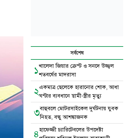
সর্বশেষ
খালেদা জিয়ার ক্রেস্ট ও সনদে উজ্জ্বল
১
শতবর্ষের মাদরাসা
একমাত্র ছেলেকে হারানোর শোক, আধা
২
ঘণ্টার ব্যবধানে স্বামী-স্ত্রীর মৃত্যু
বাহুবলে মোটরসাইকেল দুর্ঘটনায় যুবক
৩
নিহত, বন্ধু আশঙ্কাজনক
হাফেজ্জী চ্যারিটেবলের উপদেষ্টা
৪