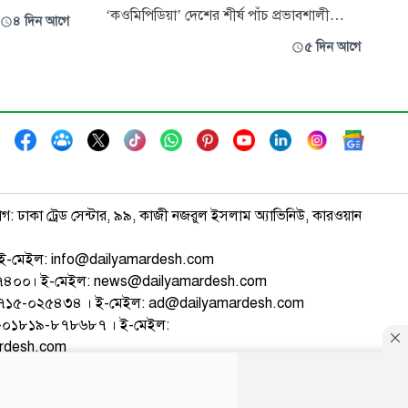
অন্যদিকে
‘কওমিপিডিয়া’ দেশের শীর্ষ পাঁচ প্রভাবশালী
৪ দিন আগে
কাত অস্বীকার,
আলেমের একটি তালিকা প্রকাশ করেছে। ২৯
৫ দিন আগে
রের অস্তিত্বকে
জুলাই প্রকাশিত এ তালিকায় প্রথম স্থানে রয়েছেন
তি ছিল অত্যন্ত
মাওলানা মামুনুল হক, দ্বিতীয় স্থানে মাওলানা
মাহমুদুল হাসান, তৃতীয় স্থানে মাওলানা মুহিবুল্লাহ
বাবুনগরী, চতুর্থ স্থানে মুফতি সৈয
াগ: ঢাকা ট্রেড সেন্টার, ৯৯, কাজী নজরুল ইসলাম অ্যাভিনিউ, কারওয়ান
ই-মেইল: info@dailyamardesh.com
৭৪৭৪০০। ই-মেইল: news@dailyamardesh.com
-১৭১৫-০২৫৪৩৪ । ই-মেইল: ad@dailyamardesh.com
৮০-০১৮১৯-৮৭৮৬৮৭ । ই-মেইল:
ardesh.com
্টার
আর্কাইভ
বিজ্ঞাপন
সাইটম্যাপ