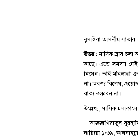
নুসাইবা তাসনীম সাভার,
উত্তর :
মাসিক স্রাব চলা 
আছে। এতে সমস্যা নে
নিষেধ। তাই মহিলারা ও
না। অবশ্য বিশেষ, প্রয়
বাক্য বলবেন না।
উল্লেখ্য, মাসিক চলাকা
—আজজাখিরাতুল বুরহানি
নায়্যিরা ১/৩৯; আলবাহর