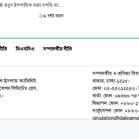
একদিকে শোকাহত মুসলিম সমাজ, 
 দুই তরুণ ইসলামিক বক্তা চলতি মাসে
আরবের বিভিন্ন গোত্রের বিদ্রোহ, জা
ফরে আসছেন। তাদের অংশগ্রহণে
৯ ঘণ্টা আগে
ভণ্ড নবীদের উত্থান এবং নবগঠিত রাষ্ট্
রামে দুটি আন্তর্জাতিক সেমিনার
ঘিরে অনিশ্চয়তা—সব মিলিয়ে পরিস্থি
ে সিয়ান পাবলিকেশন লিমিটেড।
নাজুক। ঠিক এ সময়েই খেলাফতে
জাতীয় প্রেসক্লাবের মাওলানা
লে সিয়ান পাবলিকেশন আয়োজিত
নীতি
ডিএমসিএ
সম্পাদকীয় নীতি
সম
সম্পাদকীয় ও বাণিজ্য বিভ
রুল ইসলাম অ্যাভিনিউ,
বাজার, ঢাকা-১২১৫।
েশন লিমিটেড প্রেস,
ফোন: ০২-৫৫০১২২৫০। 
ত।
বার্তা: ফোন: ০৯৬৬৬-
বিজ্ঞাপন: ফোন: +৮৮০
সার্কুলেশন: ফোন: +৮
circulation@dailyam
ওয়েব মেইল
কনভার