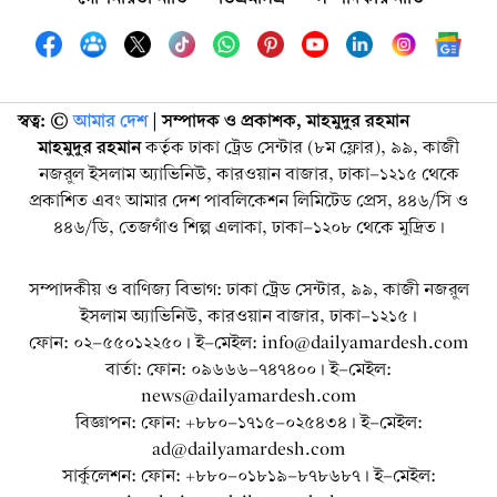
স্বত্ব: ©️
আমার দেশ
| সম্পাদক ও প্রকাশক, মাহমুদুর রহমান
মাহমুদুর রহমান
কর্তৃক ঢাকা ট্রেড সেন্টার (৮ম ফ্লোর), ৯৯, কাজী
নজরুল ইসলাম অ্যাভিনিউ, কারওয়ান বাজার, ঢাকা-১২১৫ থেকে
প্রকাশিত এবং আমার দেশ পাবলিকেশন লিমিটেড প্রেস, ৪৪৬/সি ও
৪৪৬/ডি, তেজগাঁও শিল্প এলাকা, ঢাকা-১২০৮ থেকে মুদ্রিত।
সম্পাদকীয় ও বাণিজ্য বিভাগ: ঢাকা ট্রেড সেন্টার, ৯৯, কাজী নজরুল
ইসলাম অ্যাভিনিউ, কারওয়ান বাজার, ঢাকা-১২১৫।
ফোন: ০২-৫৫০১২২৫০। ই-মেইল: info@dailyamardesh.com
বার্তা: ফোন: ০৯৬৬৬-৭৪৭৪০০। ই-মেইল:
news@dailyamardesh.com
বিজ্ঞাপন: ফোন: +৮৮০-১৭১৫-০২৫৪৩৪ । ই-মেইল:
ad@dailyamardesh.com
সার্কুলেশন: ফোন: +৮৮০-০১৮১৯-৮৭৮৬৮৭ । ই-মেইল: