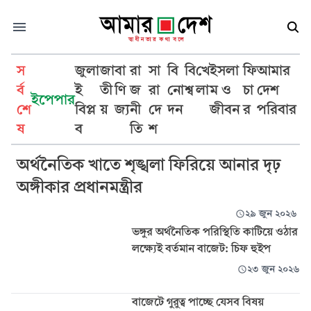
স
জুলা
জা
বা
রা
সা
বি
বি
খে
ইসলা
ফি
আমার
র্ব
ই
তী
ণি
জ
রা
নো
শ্ব
লা
ম ও
চা
দেশ
ইপেপার
শে
বিপ্ল
য়
জ্য
নী
দে
দন
জীবন
র
পরিবার
অর্থনৈতিক
ষ
ব
তি
শ
অর্থনৈতিক খাতে শৃঙ্খলা ফিরিয়ে আনার দৃঢ়
অঙ্গীকার প্রধানমন্ত্রীর
২৯ জুন ২০২৬
ভঙ্গুর অর্থনৈতিক পরিস্থিতি কাটিয়ে ওঠার
লক্ষ্যেই বর্তমান বাজেট: চিফ হুইপ
২৩ জুন ২০২৬
বাজেটে গুরুত্ব পাচ্ছে যেসব বিষয়