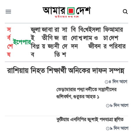
স
জুলা
জা
বা
রা
সা
বি
বি
খে
ইসলা
ফি
আমার
র্ব
ই
তী
ণি
জ
রা
নো
শ্ব
লা
ম ও
চা
দেশ
ইপেপার
শে
বিপ্ল
য়
জ্য
নী
দে
দন
জীবন
র
পরিবার
কুষ্টিয়া
ষ
ব
তি
শ
রাশিয়ায় নিহত শিক্ষার্থী অনিকের দাফন সম্পন্ন
৪ দিন আগে
ভেড়ামারার পদ্মা নদীতে সন্ত্রাসীদের
গুলিবর্ষণ, গুরুতর আহত ১
৬ দিন আগে
কুষ্টিয়ায় এনসিপির জুলাই পদযাত্রা স্থগিত
৯ দিন আগে