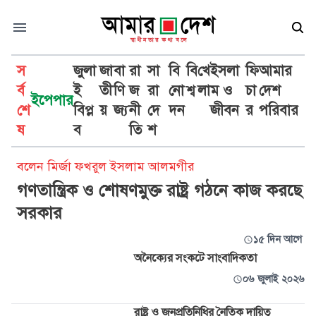
স
জুলা
জা
বা
রা
সা
বি
বি
খে
ইসলা
ফি
আমার
র্ব
ই
তী
ণি
জ
রা
নো
শ্ব
লা
ম ও
চা
দেশ
ইপেপার
শে
বিপ্ল
য়
জ্য
নী
দে
দন
জীবন
র
পরিবার
রাষ্ট্র
ষ
ব
তি
শ
বলেন মির্জা ফখরুল ইসলাম আলমগীর
গণতান্ত্রিক ও শোষণমুক্ত রাষ্ট্র গঠনে কাজ করছে
সরকার
১৫ দিন আগে
অনৈক্যের সংকটে সাংবাদিকতা
০৬ জুলাই ২০২৬
রাষ্ট্র ও জনপ্রতিনিধির নৈতিক দায়িত্ব