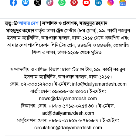
স্বত্ব: ©️
আমার দেশ
| সম্পাদক ও প্রকাশক, মাহমুদুর রহমান
মাহমুদুর রহমান
কর্তৃক ঢাকা ট্রেড সেন্টার (৮ম ফ্লোর), ৯৯, কাজী নজরুল
ইসলাম অ্যাভিনিউ, কারওয়ান বাজার, ঢাকা-১২১৫ থেকে প্রকাশিত এবং
আমার দেশ পাবলিকেশন লিমিটেড প্রেস, ৪৪৬/সি ও ৪৪৬/ডি, তেজগাঁও
শিল্প এলাকা, ঢাকা-১২০৮ থেকে মুদ্রিত।
সম্পাদকীয় ও বাণিজ্য বিভাগ: ঢাকা ট্রেড সেন্টার, ৯৯, কাজী নজরুল
ইসলাম অ্যাভিনিউ, কারওয়ান বাজার, ঢাকা-১২১৫।
ফোন: ০২-৫৫০১২২৫০। ই-মেইল: info@dailyamardesh.com
বার্তা: ফোন: ০৯৬৬৬-৭৪৭৪০০। ই-মেইল:
news@dailyamardesh.com
বিজ্ঞাপন: ফোন: +৮৮০-১৭১৫-০২৫৪৩৪ । ই-মেইল:
ad@dailyamardesh.com
সার্কুলেশন: ফোন: +৮৮০-০১৮১৯-৮৭৮৬৮৭ । ই-মেইল:
circulation@dailyamardesh.com