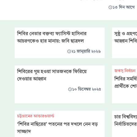
জুলাই) এক যৌথ বিবৃতিতে
পশ্চিম শাখার উদ্যোগে উপশাখা
১৩ দিন আগে
ছাত্রশিবিরের কেন্দ্রীয় সভাপতি নূরুল
দায়িত্বশীল কর্মশালা এবং ‘অদম্য
ইস
জুলাই’ শীর্ষক মিছিল অনুষ্ঠিত
হয়েছে। সোমবার বিকেল ৪টায়
তানোর উপজেলা সদরের আব্দুল্লাহ
শিবির নেতার বক্তব্য ফ্যাসিস্ট হাসিনার
সুষ্ঠু ও গ্র
কমিউনিটি সেন্টারে এ কর্মশালা
আচরণকেও হার মানায়: জবি ছাত্রদল
আহ্বান শিব
অনুষ্ঠিত হয়। এতে সভাপতিত্ব করেন
বাংলাদেশ ইসলামী ছাত্রশিবির
২১ জানুয়ারি ২০২৬
জকসু নির্বাচন
শিবিরের গুম হওয়া সাতজনকে ফিরিয়ে
দেওয়ার আহ্বান
শিবির সমর্
প্রার্থীকে 
১০ ডিসেম্বর ২০২৫
চট্টগ্রামের আন্ডারওয়ার্ল্ড
চার বিশ্ববিদ
‘শিবির নাছিরের’ পতনের পর দখলে নেন বড়
নির্বাচিতদে
সাজ্জাদ