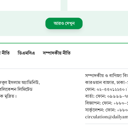
আরও দেখুন
 নীতি
ডিএমসিএ
সম্পাদকীয় নীতি
সম্পাদকীয় ও বাণিজ্য বি
নজরুল ইসলাম অ্যাভিনিউ,
কারওয়ান বাজার, ঢাকা
াবলিকেশন লিমিটেড
ফোন: ০২-৫৫০১২২৫০। 
 মুদ্রিত।
বার্তা: ফোন: ০৯৬৬৬
বিজ্ঞাপন: ফোন: +৮৮
সার্কুলেশন: ফোন: +৮
circulation@dailya