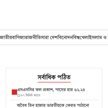
জাতীয়
বাণিজ্য
রাজনীতি
সারা দেশ
বিনোদন
বিশ্ব
খেলা
ইসলাম ও
সর্বাধিক পঠিত
এসএসসির ফল প্রকাশ, পাসের হার ৬২.২৫
৩৭ মিনিট আগে
অবৈধ তিন হাজার ভারতীয়কে ফেরত পাঠানো