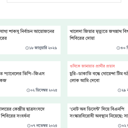
হণযোগ্য শাকসু নির্বাচন আয়োজনের
খালেদা জিয়ার মৃত্যুতে জগন্নাথ বিশ
িরের
শিবিরের দোয়া
১৮ জানুয়ারি ২০২৬
৩০ ড
ওসিকে জামায়াত প্রার্থীর প্রস্তাব
থিত প্যানেলের ভিপি-জিএস
চুরি-ডাকাতি বন্ধে গোয়েন্দা টিম গ
শোকজ
লোক আমি দেবো
০২ ডিসেম্বর ২০২৫
২৯ 
্যালয়ের কেন্দ্রীয় ছাত্রসংসদে
‘নোট অব ডিসেন্ট’ দিয়ে বিএনপি
র শিবিরের সংবর্ধনা
সংস্কারবিরোধী অবস্থান নিয়েছে: 
০৭ নভেম্বর ২০২৫
০২ 