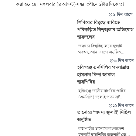
করা হয়েছে। মঙ্গলবার (৪ আগস্ট) সন্ধ্যা পৌনে ৬টার দিকে তা
৬ দিন আগে
শিবিরের বিরুদ্ধে জবিতে
পরিকল্পিত বিশৃঙ্খলার অভিযোগ
ছাত্রদলের
জগন্নাথ বিশ্ববিদ্যালয়ে জুলাই
গণঅভ্যুত্থান স্মরণে অনুষ্ঠিত
বিশ্ববিদ্যালয়ের আনুষ্ঠানিক
৬ দিন আগে
অনুষ্ঠানকে ভন্ডুল করার উদ্দেশে
হবিগঞ্জে এনসিপির পদযাত্রায়
ছাত্রশিবিরের পরিকল্পিত বিশৃঙ্খলা
হামলার নিন্দা জানাল
সৃষ্টির অপচেষ্টার তীব্র নিন্দা ও
ছাত্রশিবির
প্রতিবাদ জানিয়েছে ছাত্রদল।
মঙ্গলবার গণমাধ্যমকে পাঠানো এক
হবিগঞ্জে জাতীয় নাগরিক পার্টির
বিবৃতিতে ছাত্রদল এ নিন্দা ও প্রতিবাদ
(এনসিপি) ‘জুলাই পদযাত্রা’
জানায়। বিব
কর্মসূচিতে দলটির শীর্ষ নেতা
১২ দিন আগে
সারজিস আলম, নাসীরুদ্দীন
তানোরে ‘অদম্য জুলাই’ মিছিল
পাটওয়ারীসহ নেতাকর্মীদের ওপর
অনুষ্ঠিত
হামলার ঘটনায় তীব্র নিন্দা ও
প্রতিবাদ জানিয়েছে বাংলাদেশ
রাজশাহীর তানোরে বাংলাদেশ
ইসলামী ছাত্রশিবির। মঙ্গলবার (২৮
ইসলামী ছাত্রশিবির রাজশাহী জেলা