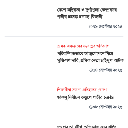
দেশে অস্থিরতা ও দুর্গাপূজা কেন্দ্র করে
গভীর চক্রান্ত চলছে: রিজভী
২৯ সেপ্টেম্বর ২০২৫
শ্রমিক অসন্তোষের ষড়যন্ত্রের অভিযোগ
পরিকল্পিতভাবে আত্মগোপনে গিয়ে
মুক্তিপণ দাবি, শ্রমিক নেতা ছাইদুল আটক
১৪ সেপ্টেম্বর ২০২৫
শিক্ষার্থীরা সজাগ, প্রতিহতের ঘোষণা
ডাকসু নির্বাচন ভণ্ডুলে গভীর চক্রান্ত
০৮ সেপ্টেম্বর ২০২৫
তৎপর আ.লীগ, অভিজাত ক্লাব শপিং