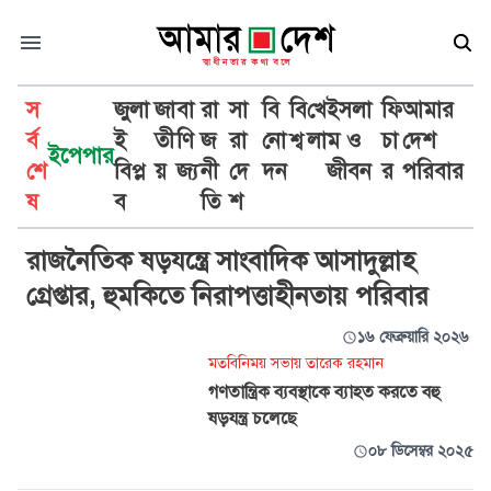
স
জুলা
জা
বা
রা
সা
বি
বি
খে
ইসলা
ফি
আমার
র্ব
ই
তী
ণি
জ
রা
নো
শ্ব
লা
ম ও
চা
দেশ
ইপেপার
শে
বিপ্ল
য়
জ্য
নী
দে
দন
জীবন
র
পরিবার
ষড়যন্ত্র
ষ
ব
তি
শ
রাজনৈতিক ষড়যন্ত্রে সাংবাদিক আসাদুল্লাহ
গ্রেপ্তার, হুমকিতে নিরাপত্তাহীনতায় পরিবার
১৬ ফেব্রুয়ারি ২০২৬
মতবিনিময় সভায় তারেক রহমান
গণতান্ত্রিক ব্যবস্থাকে ব্যাহত করতে বহু
ষড়যন্ত্র চলেছে
০৮ ডিসেম্বর ২০২৫