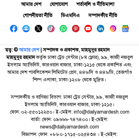
আমার দেশ
যোগাযোগ
শর্তাবলি ও নীতিমালা
গোপনীয়তা নীতি
ডিএমসিএ
সম্পাদকীয় নীতি
স্বত্ব: ©️
আমার দেশ
| সম্পাদক ও প্রকাশক, মাহমুদুর রহমান
মাহমুদুর রহমান
কর্তৃক ঢাকা ট্রেড সেন্টার (৮ম ফ্লোর), ৯৯, কাজী নজরুল
ইসলাম অ্যাভিনিউ, কারওয়ান বাজার, ঢাকা-১২১৫ থেকে প্রকাশিত এবং
আমার দেশ পাবলিকেশন লিমিটেড প্রেস, ৪৪৬/সি ও ৪৪৬/ডি, তেজগাঁও
শিল্প এলাকা, ঢাকা-১২০৮ থেকে মুদ্রিত।
সম্পাদকীয় ও বাণিজ্য বিভাগ: ঢাকা ট্রেড সেন্টার, ৯৯, কাজী নজরুল
ইসলাম অ্যাভিনিউ, কারওয়ান বাজার, ঢাকা-১২১৫।
ফোন: ০২-৫৫০১২২৫০। ই-মেইল: info@dailyamardesh.com
বার্তা: ফোন: ০৯৬৬৬-৭৪৭৪০০। ই-মেইল:
news@dailyamardesh.com
বিজ্ঞাপন: ফোন: +৮৮০-১৭১৫-০২৫৪৩৪ । ই-মেইল: