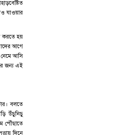
হাড়বেষ্টিত
লেও যাওয়ার
ড়া করতে হয়
আমাদের আগে
ে নেমে আসি
র জন্য এই
িটার। বলতে
ি উঁচুনিচু
মে পৌঁছাতে
ত্তায় দিনে