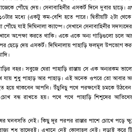
সাজেকে পৌঁছে দেয়। সেনাবাহিনীর এসকর্ট দিনে দুবার ছাড়ে। প্
০টার মধ্যে (একটু কম-বেশি হতে পারে। দ্বিতীয়টি ২টা থেক
া পৌঁছে যাই দিঘিনালা ক্যাম্পে। সেখানে সেনাবাহিনীর সদস্যদের
েখানে অপেক্ষা করতে থাকি। একে একে অন্য গাড়িগুলো চলে 
পর ছেড়ে দেয় এসকর্ট। দিঘিনালায় পাহাড়ি ফলমূল উপভোগ কর
যাদি।
াড়ির বহর। সবুজে ঘেরা পাহাড়ি রাস্তায় সে এক অন্যরকম ভাল
োখ যায় শুধু পাহাড় আর পাহাড়। এই অনেক ওপরে তো আবার অ
মোহিত হয়ে থাকবেন আপনি। উঁচুনিচু পথে পরক্ষণেই চমকে উঠবেন।
য়ে চোখ বন্ধ রাখতে হয়। পথে পথে পাহাড়ি শিশুদের আতিথ
ের ঘনবসতি নেই। কিছু দূর পরপর রাস্তার পাশে চোখে পড়ে ক্ষুদ্র
 রাজ্য শুধু তাদেরই। এখানে নেই কোলাহল নেই। লড়াই করে ট