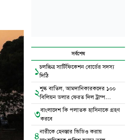
সর্বশেষ
চলচ্চিত্র সার্টিফিকেশন বোর্ডের সদস্য
১
দিঠি
শুল্ক বাতিল, আমদানিকারকদের ১০০
২
বিলিয়ন ডলার ফেরত দিল ট্রাম্প
প্রশাসন
বাংলাদেশ কি পলাতক হাসিনাকে গ্রহণ
৩
করবে
নারীকে হেনস্তার ভিডিও করায়
৪