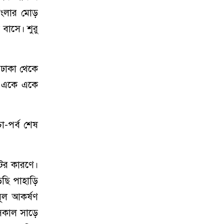
াংলার মোড়
বাসে। শুরু
 ঢাকা থেকে
। একে একে
া-পর্ব শেষ
টের কারণে।
েছি পাহাড়ি
ূল আকর্ষণ
 সকাল সাড়ে