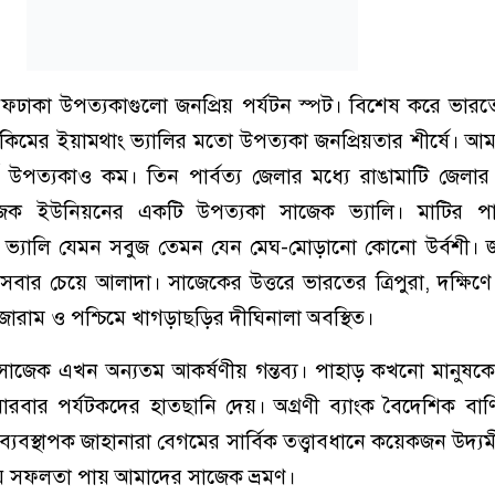
বরফঢাকা উপত্যকাগুলো জনপ্রিয় পর্যটন স্পট। বিশেষ করে ভারতে
িকিমের ইয়ামথাং ভ্যালির মতো উপত্যকা জনপ্রিয়তার শীর্ষে। আ
 উপত্যকাও কম। তিন পার্বত্য জেলার মধ্যে রাঙামাটি জেলার
জেক ইউনিয়নের একটি উপত্যকা সাজেক ভ্যালি। মাটির প
ক ভ্যালি যেমন সবুজ তেমন যেন মেঘ-মোড়ানো কোনো উর্বশী। জ
্য সবার চেয়ে আলাদা। সাজেকের উত্তরে ভারতের ত্রিপুরা, দক্ষিণে
জোরাম ও পশ্চিমে খাগড়াছড়ির দীঘিনালা অবস্থিত।
ছে সাজেক এখন অন্যতম আকর্ষণীয় গন্তব্য। পাহাড় কখনো মানুষ
রবার পর্যটকদের হাতছানি দেয়। অগ্রণী ব্যাংক বৈদেশিক বাণ
যবস্থাপক জাহানারা বেগমের সার্বিক তত্ত্বাবধানে কয়েকজন উদ্যমী
ষ্টায় সফলতা পায় আমাদের সাজেক ভ্রমণ।