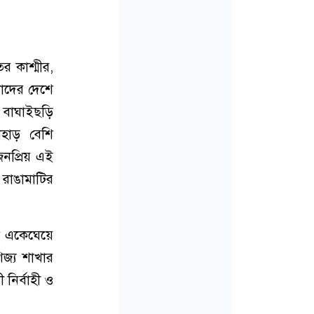
র কাশ্মীর,
মাদের দেশে
 বাঘাইছড়ি
াহাড় বেশি
নপ্রিয় এই
 রাঙামাটির
কে একেঘেয়ে
িজ্য শাখার
 নির্বাহী ও