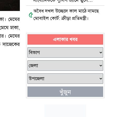
সাংবাদিককে পুলিশ ভ্যানে তুলে
নির্যাতন
অবৈধ দখল উচ্ছেদে কাল মাঠে নামছে
৫
মোবাইল কোর্ট: ক্রীড়া প্রতিমন্ত্রী।
কা। মেঘের
মেঘে ঢাকা,
কার। মেঘের
এলাকার খবর
তে সাজেকের
খুঁজুন