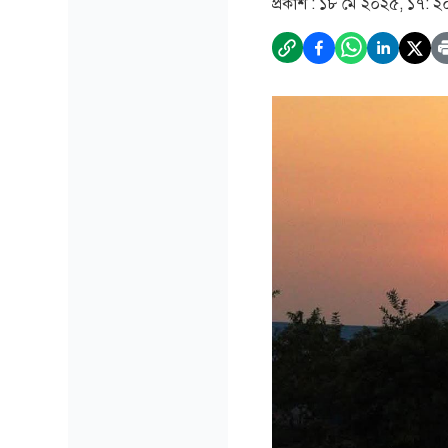
প্রকাশ :
১৮ মে ২০২৫, ১৭: ২