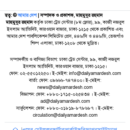
স্বত্ব: ©️
আমার দেশ
| সম্পাদক ও প্রকাশক, মাহমুদুর রহমান
মাহমুদুর রহমান
কর্তৃক ঢাকা ট্রেড সেন্টার (৮ম ফ্লোর), ৯৯, কাজী নজরুল
ইসলাম অ্যাভিনিউ, কারওয়ান বাজার, ঢাকা-১২১৫ থেকে প্রকাশিত এবং
আমার দেশ পাবলিকেশন লিমিটেড প্রেস, ৪৪৬/সি ও ৪৪৬/ডি, তেজগাঁও
শিল্প এলাকা, ঢাকা-১২০৮ থেকে মুদ্রিত।
সম্পাদকীয় ও বাণিজ্য বিভাগ: ঢাকা ট্রেড সেন্টার, ৯৯, কাজী নজরুল
ইসলাম অ্যাভিনিউ, কারওয়ান বাজার, ঢাকা-১২১৫।
ফোন: ০২-৫৫০১২২৫০। ই-মেইল: info@dailyamardesh.com
বার্তা: ফোন: ০৯৬৬৬-৭৪৭৪০০। ই-মেইল:
news@dailyamardesh.com
বিজ্ঞাপন: ফোন: +৮৮০-১৭১৫-০২৫৪৩৪ । ই-মেইল:
ad@dailyamardesh.com
সার্কুলেশন: ফোন: +৮৮০-০১৮১৯-৮৭৮৬৮৭ । ই-মেইল:
circulation@dailyamardesh.com
ওয়েব মেইল
কনভার্টার
আর্কাইভ
বিজ্ঞাপন
সাইটম্যাপ