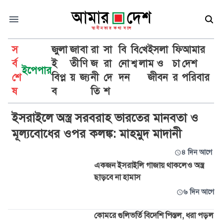
স
জুলা
জা
বা
রা
সা
বি
বি
খে
ইসলা
ফি
আমার
র্ব
ই
তী
ণি
জ
রা
নো
শ্ব
লা
ম ও
চা
দেশ
ইপেপার
শে
বিপ্ল
য়
জ্য
নী
দে
দন
জীবন
র
পরিবার
অস্ত্র
ষ
ব
তি
শ
ইসরাইলে অস্ত্র সরবরাহ ভারতের মানবতা ও
মূল্যবোধের ওপর কলঙ্ক: মাহমুদ মাদানী
৪ দিন আগে
একজন ইসরাইলি গাজায় থাকলেও অস্ত্র
ছাড়বে না হামাস
৬ দিন আগে
কোমরে গুলিভর্তি বিদেশি পিস্তল, ধরা পড়ল