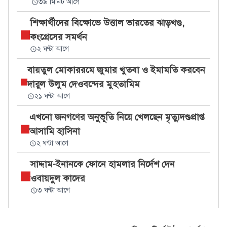
৩৯ মিনিট আগে
শিক্ষার্থীদের বিক্ষোভে উত্তাল ভারতের ঝাড়খণ্ড,
কংগ্রেসের সমর্থন
২ ঘণ্টা আগে
বায়তুল মোকাররমে জুমার খুতবা ও ইমামতি করবেন
দারুল উলুম দেওবন্দের মুহতামিম
২১ ঘণ্টা আগে
এখনো জনগণের অনুভূতি নিয়ে খেলছেন মৃত্যুদণ্ডপ্রাপ্ত
আসামি হাসিনা
২ ঘণ্টা আগে
সাদ্দাম-ইনানকে ফোনে হামলার নির্দেশ দেন
ওবায়দুল কাদের
৩ ঘণ্টা আগে