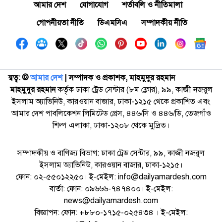
আমার দেশ
যোগাযোগ
শর্তাবলি ও নীতিমালা
গোপনীয়তা নীতি
ডিএমসিএ
সম্পাদকীয় নীতি
স্বত্ব: ©️
আমার দেশ
| সম্পাদক ও প্রকাশক, মাহমুদুর রহমান
মাহমুদুর রহমান
কর্তৃক ঢাকা ট্রেড সেন্টার (৮ম ফ্লোর), ৯৯, কাজী নজরুল
ইসলাম অ্যাভিনিউ, কারওয়ান বাজার, ঢাকা-১২১৫ থেকে প্রকাশিত এবং
আমার দেশ পাবলিকেশন লিমিটেড প্রেস, ৪৪৬/সি ও ৪৪৬/ডি, তেজগাঁও
শিল্প এলাকা, ঢাকা-১২০৮ থেকে মুদ্রিত।
সম্পাদকীয় ও বাণিজ্য বিভাগ: ঢাকা ট্রেড সেন্টার, ৯৯, কাজী নজরুল
ইসলাম অ্যাভিনিউ, কারওয়ান বাজার, ঢাকা-১২১৫।
ফোন: ০২-৫৫০১২২৫০। ই-মেইল: info@dailyamardesh.com
বার্তা: ফোন: ০৯৬৬৬-৭৪৭৪০০। ই-মেইল:
news@dailyamardesh.com
বিজ্ঞাপন: ফোন: +৮৮০-১৭১৫-০২৫৪৩৪ । ই-মেইল: