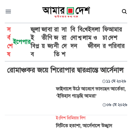
স
জুলা
জা
বা
রা
সা
বি
বি
খে
ইসলা
ফি
আমার
র্ব
ই
তী
ণি
জ
রা
নো
শ্ব
লা
ম ও
চা
দেশ
ইপেপার
শে
বিপ্ল
য়
জ্য
নী
দে
দন
জীবন
র
পরিবার
আর্সেনাল
ষ
ব
তি
শ
রোমাঞ্চকর জয়ে শিরোপার দ্বারপ্রান্তে আর্সেনাল
১১ মে ২০২৬
ফাইনালে উঠে আবেগে ভাসছেন আর্তেতা,
‘ইতিহাস গড়েছি আমরা’
০৬ মে ২০২৬
ইংলিশ প্রিমিয়ার লিগ
সিটিতে হতাশা, আর্সেনালে উচ্ছ্বাস