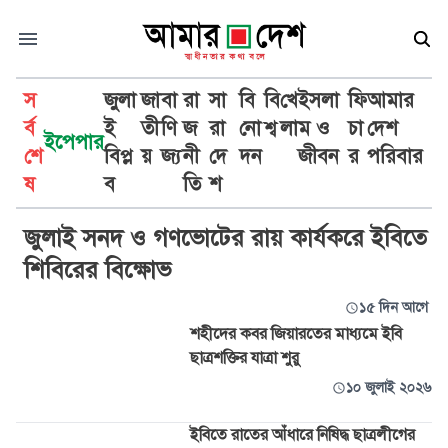
স
জুলা
জা
বা
রা
সা
বি
বি
খে
ইসলা
ফি
আমার
র্ব
ই
তী
ণি
জ
রা
নো
শ্ব
লা
ম ও
চা
দেশ
ইপেপার
শে
বিপ্ল
য়
জ্য
নী
দে
দন
জীবন
র
পরিবার
ইবি
ষ
ব
তি
শ
জুলাই সনদ ও গণভোটের রায় কার্যকরে ইবিতে
শিবিরের বিক্ষোভ
১৫ দিন আগে
শহীদের কবর জিয়ারতের মাধ্যমে ইবি
ছাত্রশক্তির যাত্রা শুরু
১০ জুলাই ২০২৬
ইবিতে রাতের আঁধারে নিষিদ্ধ ছাত্রলীগের