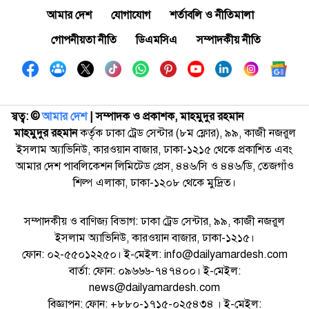
আমার দেশ
যোগাযোগ
শর্তাবলি ও নীতিমালা
গোপনীয়তা নীতি
ডিএমসিএ
সম্পাদকীয় নীতি
স্বত্ব: ©️
আমার দেশ
| সম্পাদক ও প্রকাশক, মাহমুদুর রহমান
মাহমুদুর রহমান
কর্তৃক ঢাকা ট্রেড সেন্টার (৮ম ফ্লোর), ৯৯, কাজী নজরুল
ইসলাম অ্যাভিনিউ, কারওয়ান বাজার, ঢাকা-১২১৫ থেকে প্রকাশিত এবং
আমার দেশ পাবলিকেশন লিমিটেড প্রেস, ৪৪৬/সি ও ৪৪৬/ডি, তেজগাঁও
শিল্প এলাকা, ঢাকা-১২০৮ থেকে মুদ্রিত।
সম্পাদকীয় ও বাণিজ্য বিভাগ: ঢাকা ট্রেড সেন্টার, ৯৯, কাজী নজরুল
ইসলাম অ্যাভিনিউ, কারওয়ান বাজার, ঢাকা-১২১৫।
ফোন: ০২-৫৫০১২২৫০। ই-মেইল: info@dailyamardesh.com
বার্তা: ফোন: ০৯৬৬৬-৭৪৭৪০০। ই-মেইল:
news@dailyamardesh.com
বিজ্ঞাপন: ফোন: +৮৮০-১৭১৫-০২৫৪৩৪ । ই-মেইল: