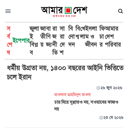
স
জুলা
জা
বা
রা
সা
বি
বি
খে
ইসলা
ফি
আমার
র্ব
ই
তী
ণি
জ
রা
নো
শ্ব
লা
ম ও
চা
দেশ
ইপেপার
শে
বিপ্ল
য়
জ্য
নী
দে
দন
জীবন
র
পরিবার
ইসলামি
ষ
ব
তি
শ
ধর্মীয় উগ্রতা নয়, ১৪০০ বছরের আইনি ভিত্তিতে
চলে ইরান
২৬ জুন ২০২৬
মাওলানা তাহমিদুল মাওলা
চার বিয়ে সুন্নাতও নয়, সওয়াবের কাজও
নয়
২৩ মে ২০২৬