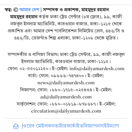
স্বত্ব: ©️
আমার দেশ
| সম্পাদক ও প্রকাশক, মাহমুদুর রহমান
মাহমুদুর রহমান
কর্তৃক ঢাকা ট্রেড সেন্টার (৮ম ফ্লোর), ৯৯, কাজী
নজরুল ইসলাম অ্যাভিনিউ, কারওয়ান বাজার, ঢাকা-১২১৫ থেকে
প্রকাশিত এবং আমার দেশ পাবলিকেশন লিমিটেড প্রেস, ৪৪৬/সি ও
৪৪৬/ডি, তেজগাঁও শিল্প এলাকা, ঢাকা-১২০৮ থেকে মুদ্রিত।
সম্পাদকীয় ও বাণিজ্য বিভাগ: ঢাকা ট্রেড সেন্টার, ৯৯, কাজী নজরুল
ইসলাম অ্যাভিনিউ, কারওয়ান বাজার, ঢাকা-১২১৫।
ফোন: ০২-৫৫০১২২৫০। ই-মেইল: info@dailyamardesh.com
বার্তা: ফোন: ০৯৬৬৬-৭৪৭৪০০। ই-মেইল:
news@dailyamardesh.com
বিজ্ঞাপন: ফোন: +৮৮০-১৭১৫-০২৫৪৩৪ । ই-মেইল:
ad@dailyamardesh.com
সার্কুলেশন: ফোন: +৮৮০-০১৮১৯-৮৭৮৬৮৭ । ই-মেইল:
circulation@dailyamardesh.com
ওয়েব মেইল
কনভার্টার
আর্কাইভ
বিজ্ঞাপন
সাইটম্যাপ