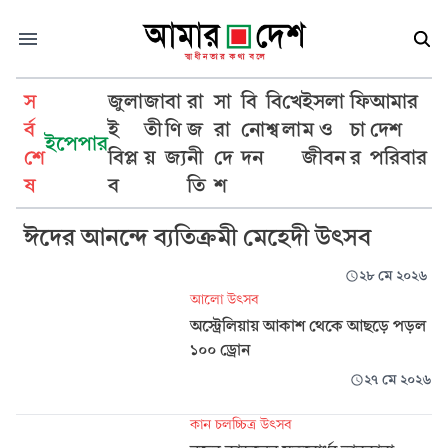
স
জুলা
জা
বা
রা
সা
বি
বি
খে
ইসলা
ফি
আমার
র্ব
ই
তী
ণি
জ
রা
নো
শ্ব
লা
ম ও
চা
দেশ
ইপেপার
শে
বিপ্ল
য়
জ্য
নী
দে
দন
জীবন
র
পরিবার
উৎসব
ষ
ব
তি
শ
ঈদের আনন্দে ব্যতিক্রমী মেহেদী উৎসব
২৮ মে ২০২৬
আলো উৎসব
অস্ট্রেলিয়ায় আকাশ থেকে আছড়ে পড়ল
১০০ ড্রোন
২৭ মে ২০২৬
কান চলচ্চিত্র উৎসব