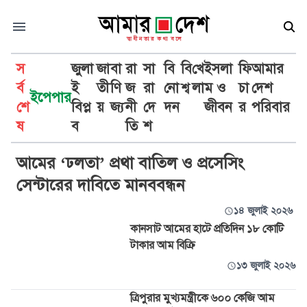
স
জুলা
জা
বা
রা
সা
বি
বি
খে
ইসলা
ফি
আমার
র্ব
ই
তী
ণি
জ
রা
নো
শ্ব
লা
ম ও
চা
দেশ
ইপেপার
শে
বিপ্ল
য়
জ্য
নী
দে
দন
জীবন
র
পরিবার
আম
ষ
ব
তি
শ
আমের ‘ঢলতা’ প্রথা বাতিল ও প্রসেসিং
সেন্টারের দাবিতে মানববন্ধন
১৪ জুলাই ২০২৬
কানসাট আমের হাটে প্রতিদিন ১৮ কোটি
টাকার আম বিক্রি
১৩ জুলাই ২০২৬
ত্রিপুরার মুখ্যমন্ত্রীকে ৬০০ কেজি আম