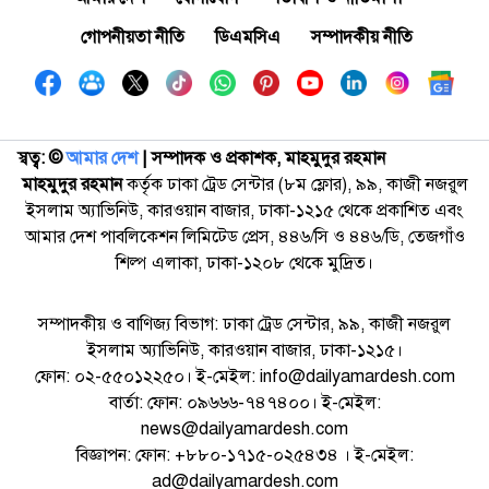
গোপনীয়তা নীতি
ডিএমসিএ
সম্পাদকীয় নীতি
স্বত্ব: ©️
আমার দেশ
| সম্পাদক ও প্রকাশক, মাহমুদুর রহমান
মাহমুদুর রহমান
কর্তৃক ঢাকা ট্রেড সেন্টার (৮ম ফ্লোর), ৯৯, কাজী নজরুল
ইসলাম অ্যাভিনিউ, কারওয়ান বাজার, ঢাকা-১২১৫ থেকে প্রকাশিত এবং
আমার দেশ পাবলিকেশন লিমিটেড প্রেস, ৪৪৬/সি ও ৪৪৬/ডি, তেজগাঁও
শিল্প এলাকা, ঢাকা-১২০৮ থেকে মুদ্রিত।
সম্পাদকীয় ও বাণিজ্য বিভাগ: ঢাকা ট্রেড সেন্টার, ৯৯, কাজী নজরুল
ইসলাম অ্যাভিনিউ, কারওয়ান বাজার, ঢাকা-১২১৫।
ফোন: ০২-৫৫০১২২৫০। ই-মেইল: info@dailyamardesh.com
বার্তা: ফোন: ০৯৬৬৬-৭৪৭৪০০। ই-মেইল:
news@dailyamardesh.com
বিজ্ঞাপন: ফোন: +৮৮০-১৭১৫-০২৫৪৩৪ । ই-মেইল:
ad@dailyamardesh.com