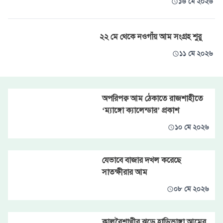
১৬ মে ২০২৬
২২ মে থেকে নওগাঁয় আম সংগ্রহ শুরু
১১ মে ২০২৬
অপরিপক্ব আম ঠেকাতে রাজশাহীতে
‘ম্যাঙ্গো ক্যালেন্ডার’ প্রকাশ
১০ মে ২০২৬
যেভাবে বাজার দখল করেছে
সাতক্ষীরার আম
০৮ মে ২০২৬
কালবৈশাখীর ঝড়ে হাড়িভাঙ্গা আমের