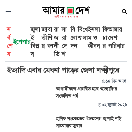
স
জুলা
জা
বা
রা
সা
বি
বি
খে
ইসলা
ফি
আমার
র্ব
ই
তী
ণি
জ
রা
নো
শ্ব
লা
ম ও
চা
দেশ
ইপেপার
শে
বিপ্ল
য়
জ্য
নী
দে
দন
জীবন
র
পরিবার
ইত্যাদি
ষ
ব
তি
শ
ইত্যাদি এবার মেঘনা পাড়ের জেলা লক্ষ্মীপুরে
১৪ দিন আগে
আগামীকাল প্রচারিত হবে ‘ইত্যাদি’র
সংকলিত পর্ব
০২ জুলাই ২০২৬
হানিফ সংকেতের ‘চৈতন্যে’ জুলাই নাই:
সারোয়ার তুষার