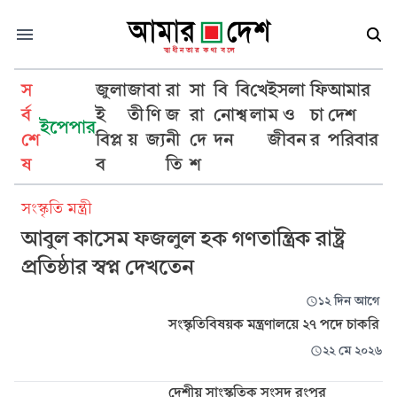
স
জুলা
জা
বা
রা
সা
বি
বি
খে
ইসলা
ফি
আমার
র্ব
ই
তী
ণি
জ
রা
নো
শ্ব
লা
ম ও
চা
দেশ
ইপেপার
শে
বিপ্ল
য়
জ্য
নী
দে
দন
জীবন
র
পরিবার
সংস্কৃতি
ষ
ব
তি
শ
সংস্কৃতি মন্ত্রী
আবুল কাসেম ফজলুল হক গণতান্ত্রিক রাষ্ট্র
প্রতিষ্ঠার স্বপ্ন দেখতেন
১২ দিন আগে
সংস্কৃতিবিষয়ক মন্ত্রণালয়ে ২৭ পদে চাকরি
২২ মে ২০২৬
দেশীয় সাংস্কৃতিক সংসদ রংপুর