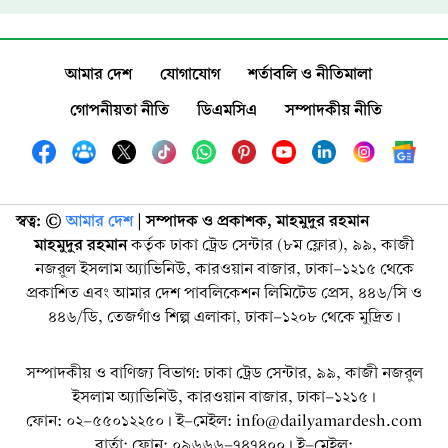
আমার দেশ
যোগাযোগ
শর্তাবলি ও নীতিমালা
গোপনীয়তা নীতি
ডিএমসিএ
সম্পাদকীয় নীতি
স্বত্ব: ©️
আমার দেশ
| সম্পাদক ও প্রকাশক, মাহমুদুর রহমান
মাহমুদুর রহমান
কর্তৃক ঢাকা ট্রেড সেন্টার (৮ম ফ্লোর), ৯৯, কাজী
নজরুল ইসলাম অ্যাভিনিউ, কারওয়ান বাজার, ঢাকা-১২১৫ থেকে
প্রকাশিত এবং আমার দেশ পাবলিকেশন লিমিটেড প্রেস, ৪৪৬/সি ও
৪৪৬/ডি, তেজগাঁও শিল্প এলাকা, ঢাকা-১২০৮ থেকে মুদ্রিত।
সম্পাদকীয় ও বাণিজ্য বিভাগ: ঢাকা ট্রেড সেন্টার, ৯৯, কাজী নজরুল
ইসলাম অ্যাভিনিউ, কারওয়ান বাজার, ঢাকা-১২১৫।
ফোন: ০২-৫৫০১২২৫০। ই-মেইল: info@dailyamardesh.com
বার্তা: ফোন: ০৯৬৬৬-৭৪৭৪০০। ই-মেইল: