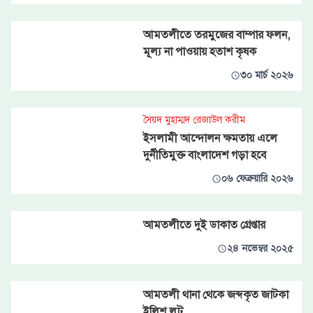
আমতলীতে তরমুজের বাম্পার ফলন,
মূল্য না পাওয়ায় হতাশ কৃষক
৩০ মার্চ ২০২৬
সৈয়দ মুহাম্মদ রেজাউল করীম
ইসলামী আন্দোলন ক্ষমতায় এলে
দুর্নীতিমুক্ত বাংলাদেশ গড়া হবে
০৬ ফেব্রুয়ারি ২০২৬
আমতলীতে দুই ডাকাত গ্রেপ্তার
২৪ নভেম্বর ২০২৫
আমতলী থানা থেকে জব্দকৃত জাটকা
ইলিশ লুট