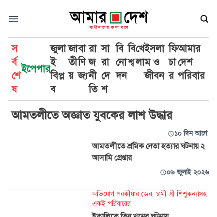
স
জুলা
জা
বা
রা
সা
বি
বি
খে
ইসলা
ফি
আমার
র্ব
ই
তী
ণি
জ
রা
নো
শ্ব
লা
ম ও
চা
দেশ
ইপেপার
শে
বিপ্ল
য়
জ্য
নী
দে
দন
জীবন
র
পরিবার
আমতলী
ষ
ব
তি
শ
আমতলীতে অজ্ঞাত যুবকের লাশ উদ্ধার
১০ দিন আগে
আমতলীতে শ্রমিক নেতা হত্যার ঘটনায় ২
আসামি গ্রেপ্তার
০৬ জুলাই ২০২৬
অভিযোগ পরকীয়ার জের, স্বামী-স্ত্রী শিশুকন্যাসহ
একই পরিবারের
ইতালিতে তিন খুনের ঘটনায়