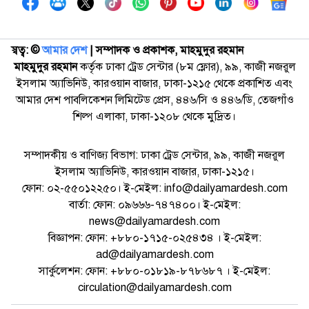
স্বত্ব: ©️
আমার দেশ
| সম্পাদক ও প্রকাশক, মাহমুদুর রহমান
মাহমুদুর রহমান
কর্তৃক ঢাকা ট্রেড সেন্টার (৮ম ফ্লোর), ৯৯, কাজী নজরুল
ইসলাম অ্যাভিনিউ, কারওয়ান বাজার, ঢাকা-১২১৫ থেকে প্রকাশিত এবং
আমার দেশ পাবলিকেশন লিমিটেড প্রেস, ৪৪৬/সি ও ৪৪৬/ডি, তেজগাঁও
শিল্প এলাকা, ঢাকা-১২০৮ থেকে মুদ্রিত।
সম্পাদকীয় ও বাণিজ্য বিভাগ: ঢাকা ট্রেড সেন্টার, ৯৯, কাজী নজরুল
ইসলাম অ্যাভিনিউ, কারওয়ান বাজার, ঢাকা-১২১৫।
ফোন: ০২-৫৫০১২২৫০। ই-মেইল: info@dailyamardesh.com
বার্তা: ফোন: ০৯৬৬৬-৭৪৭৪০০। ই-মেইল:
news@dailyamardesh.com
বিজ্ঞাপন: ফোন: +৮৮০-১৭১৫-০২৫৪৩৪ । ই-মেইল:
ad@dailyamardesh.com
সার্কুলেশন: ফোন: +৮৮০-০১৮১৯-৮৭৮৬৮৭ । ই-মেইল:
circulation@dailyamardesh.com