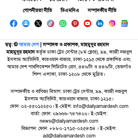
গোপনীয়তা নীতি
ডিএমসিএ
সম্পাদকীয় নীতি
স্বত্ব: ©️
আমার দেশ
| সম্পাদক ও প্রকাশক, মাহমুদুর রহমান
মাহমুদুর রহমান
কর্তৃক ঢাকা ট্রেড সেন্টার (৮ম ফ্লোর), ৯৯, কাজী নজরুল
ইসলাম অ্যাভিনিউ, কারওয়ান বাজার, ঢাকা-১২১৫ থেকে প্রকাশিত এবং
আমার দেশ পাবলিকেশন লিমিটেড প্রেস, ৪৪৬/সি ও ৪৪৬/ডি, তেজগাঁও
শিল্প এলাকা, ঢাকা-১২০৮ থেকে মুদ্রিত।
সম্পাদকীয় ও বাণিজ্য বিভাগ: ঢাকা ট্রেড সেন্টার, ৯৯, কাজী নজরুল
ইসলাম অ্যাভিনিউ, কারওয়ান বাজার, ঢাকা-১২১৫।
ফোন: ০২-৫৫০১২২৫০। ই-মেইল: info@dailyamardesh.com
বার্তা: ফোন: ০৯৬৬৬-৭৪৭৪০০। ই-মেইল:
news@dailyamardesh.com
বিজ্ঞাপন: ফোন: +৮৮০-১৭১৫-০২৫৪৩৪ । ই-মেইল:
ad@dailyamardesh.com