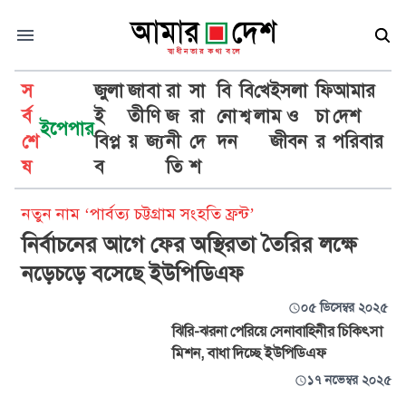
স
জুলা
জা
বা
রা
সা
বি
বি
খে
ইসলা
ফি
আমার
র্ব
ই
তী
ণি
জ
রা
নো
শ্ব
লা
ম ও
চা
দেশ
ইপেপার
শে
বিপ্ল
য়
জ্য
নী
দে
দন
জীবন
র
পরিবার
ইউপিডিএফ
ষ
ব
তি
শ
নতুন নাম ‘পার্বত্য চট্টগ্রাম সংহতি ফ্রন্ট’
নির্বাচনের আগে ফের অস্থিরতা তৈরির লক্ষে
নড়েচড়ে বসেছে ইউপিডিএফ
০৫ ডিসেম্বর ২০২৫
ঝিরি-ঝরনা পেরিয়ে সেনাবাহিনীর চিকিৎসা
মিশন, বাধা দিচ্ছে ইউপিডিএফ
১৭ নভেম্বর ২০২৫