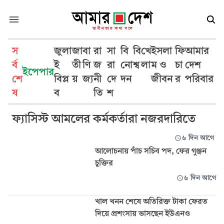
স
জুলা
জা
বা
রা
সা
বি
বি
খে
ইসলা
ফি
আমার
র্ব
ই
তী
ণি
জ
রা
নো
শ্ব
লা
ম ও
চা
দেশ
ইপেপার
শে
বিপ্ল
য়
জ্য
নী
দে
দন
জীবন
র
পরিবার
প্রশাসন
ষ
ব
তি
শ
ফ্যাসিস্ট আমলের কর্মকর্তারা নজরদারিতে
৬ দিন আগে
আলোচনায় পাঁচ সচিব পদ, ফের গুঞ্জন
চুক্তির
৬ দিন আগে
খাল খনন শেষে অতিরিক্ত টাকা ফেরত
দিয়ে প্রশংসায় ভাসছেন ইউএনও