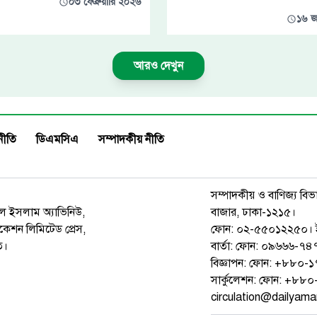
০৩ ফেব্রুয়ারি ২০২৬
১৬ জ
আরও দেখুন
নীতি
ডিএমসিএ
সম্পাদকীয় নীতি
সম্পাদকীয় ও বাণিজ্য বিভ
রুল ইসলাম অ্যাভিনিউ,
বাজার, ঢাকা-১২১৫।
েশন লিমিটেড প্রেস,
ফোন: ০২-৫৫০১২২৫০। 
ত।
বার্তা: ফোন: ০৯৬৬৬-
বিজ্ঞাপন: ফোন: +৮৮০
সার্কুলেশন: ফোন: +৮
circulation@dailyam