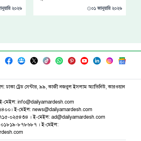
ানুয়ারি ২০২৬
০১ জানুয়ারি ২০২৬
াগ: ঢাকা ট্রেড সেন্টার, ৯৯, কাজী নজরুল ইসলাম অ্যাভিনিউ, কারওয়ান
ই-মেইল: info@dailyamardesh.com
৭৪৭৪০০। ই-মেইল: news@dailyamardesh.com
-১৭১৫-০২৫৪৩৪ । ই-মেইল: ad@dailyamardesh.com
৮০-০১৮১৯-৮৭৮৬৮৭ । ই-মেইল:
ardesh.com