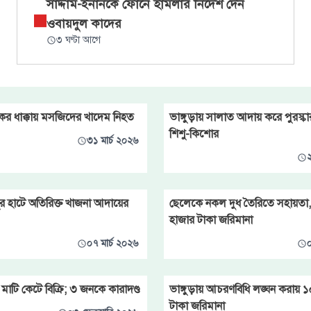
সাদ্দাম-ইনানকে ফোনে হামলার নির্দেশ দেন
ওবায়দুল কাদের
৩ ঘণ্টা আগে
রাকের ধাক্কায় মসজিদের খাদেম নিহত
ভাঙ্গুড়ায় সালাত আদায় করে পুরস্ক
শিশু-কিশোর
৩১ মার্চ ২০২৬
২
শুর হাটে অতিরিক্ত খাজনা আদায়ের
ছেলেকে নকল দুধ তৈরিতে সহায়তা
হাজার টাকা জরিমানা
০৭ মার্চ ২০২৬
০
াটি কেটে বিক্রি; ৩ জনকে কারাদণ্ড
ভাঙ্গুড়ায় আচরণবিধি লঙ্ঘন করায় ১
টাকা জরিমানা