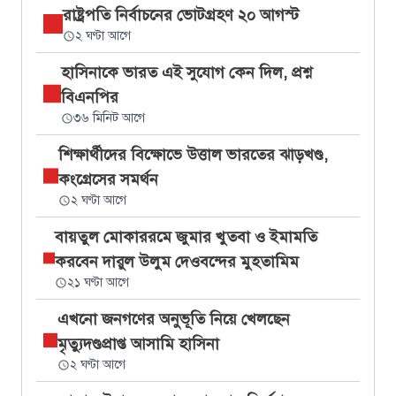
রাষ্ট্রপতি নির্বাচনের ভোটগ্রহণ ২০ আগস্ট
২ ঘণ্টা আগে
হাসিনাকে ভারত এই সুযোগ কেন দিল, প্রশ্ন
বিএনপির
৩৬ মিনিট আগে
শিক্ষার্থীদের বিক্ষোভে উত্তাল ভারতের ঝাড়খণ্ড,
কংগ্রেসের সমর্থন
২ ঘণ্টা আগে
বায়তুল মোকাররমে জুমার খুতবা ও ইমামতি
করবেন দারুল উলুম দেওবন্দের মুহতামিম
২১ ঘণ্টা আগে
এখনো জনগণের অনুভূতি নিয়ে খেলছেন
মৃত্যুদণ্ডপ্রাপ্ত আসামি হাসিনা
২ ঘণ্টা আগে