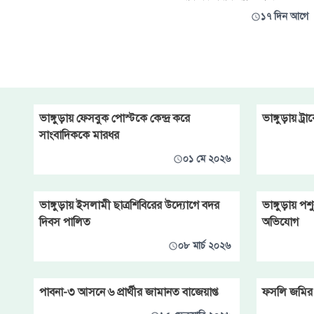
গোপন সংবাদের
আরিফা সুলতানা রুমা বলেছেন,
১৭ দিন আগে
আমাদের বিএনপি বা জামায়াতের
নেতাকর্মীর কোনো অন্যায় আবদার
আপনারা রাখবেন না। যেটা নিয়মের
মধ্যে পড়বে আপনারা সেটাই
করবেন। সোমবার বেলা ১১টায়
পাবনার ভাঙ্গুড়া উপজেলা
আইনশৃঙ্খলা কমিটির মাসিক সভায়
ভাঙ্গুড়ায় ফেসবুক পোস্টকে কেন্দ্র করে
ভাঙ্গুড়ায় ট্
প্রধান
সাংবাদিককে মারধর
০১ মে ২০২৬
ভাঙ্গুড়ায় ইসলামী ছাত্রশিবিরের উদ্যোগে বদর
ভাঙ্গুড়ায় প
দিবস পালিত
অভিযোগ
০৮ মার্চ ২০২৬
পাবনা-৩ আসনে ৬ প্রার্থীর জামানত বাজেয়াপ্ত
ফসলি জমির ম