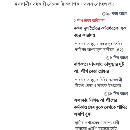
ইসলামীর সহকারী সেক্রেটারি অধ্যাপক এসএস সোহেল প্রার্
২০ ঘণ্টা আগে
২ লাখ টাকা জরিমানা
নকল দুধ তৈরির কারিগরকে এক
বছর কারাদণ্ড
পাবনার ভাঙ্গুড়ায় নকল দুধ তৈরির
কারিগর আশরাফুল আলীকে (৪২)
এক বছরের বিনাশ্রম কারাদণ্ড ও ২
৬ দিন আগে
লাখ টাকা জরিমানা করেছে ভ্রাম্যমাণ
নাশকতা মামলায় ভাঙ্গুড়ার দুই
আদালত।
আ. লীগ নেতা গ্রেপ্তার
পাবনার ভাঙ্গুড়ার নিষিদ্ধ আওয়ামী
লীগের নেতা ও সাবেক উপজেলা
চেয়ারম্যান গোলাম হাসনাইন রাসেল
১৬ দিন আগে
এবং তার সহযোগী বশির উদ্দিনকে
এলাকায় নিষিদ্ধ আ.লীগের
গ্রেপ্তার করেছে গোয়েন্দা পুলিশ
কর্মকাণ্ড ফেসবুকে দেখতে পাচ্ছি:
(ডিবি)। মঙ্গলবার বিকেলে গ্রেপ্তারের
এমপি রুমা
বিষয়টি নিশ্চিত করেন পাবনা ডিবির
ওসি রাশিদুল ইসলাম। এর আগে
স্থানীয় প্রশাসনের উদ্দেশ্যে নারী
সোমবার দিবাগত রাত ৩টার দিকে
আসনের এমপি অ্যাডভোকেট