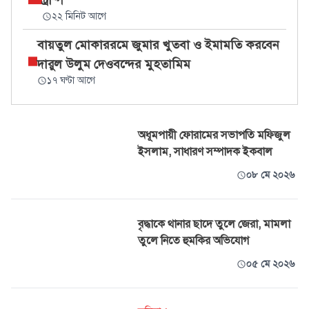
ট্রাম্প
২২ মিনিট আগে
বায়তুল মোকাররমে জুমার খুতবা ও ইমামতি করবেন
দারুল উলুম দেওবন্দের মুহতামিম
১৭ ঘণ্টা আগে
অধূমপায়ী ফোরামের সভাপতি মফিজুল
ইসলাম, সাধারণ সম্পাদক ইকবাল
০৮ মে ২০২৬
বৃদ্ধাকে থানার ছাদে তুলে জেরা, মামলা
তুলে নিতে হুমকির অভিযোগ
০৫ মে ২০২৬