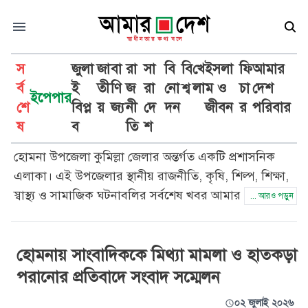
স
জুলা
জা
বা
রা
সা
বি
বি
খে
ইসলা
ফি
আমার
র্ব
ই
তী
ণি
জ
রা
নো
শ্ব
লা
ম ও
চা
দেশ
ইপেপার
শে
বিপ্ল
য়
জ্য
নী
দে
দন
জীবন
র
পরিবার
হোমনা
ষ
ব
তি
শ
হোমনা উপজেলা কুমিল্লা জেলার অন্তর্গত একটি প্রশাসনিক
এলাকা। এই উপজেলার স্থানীয় রাজনীতি, কৃষি, শিল্প, শিক্ষা,
স্বাস্থ্য ও সামাজিক ঘটনাবলির সর্বশেষ খবর আমার দেশ সততা
... আরও পড়ুন
ও নিষ্ঠার সাথে প্রকাশ করে। হোমনা উপজেলার প্রতিটি
গুরুত্বপূর্ণ ঘটনার আপডেট পেতে আমার দেশ পড়ুন।
হোমনায় সাংবাদিককে মিথ্যা মামলা ও হাতকড়া
পরানোর প্রতিবাদে সংবাদ সম্মেলন
০২ জুলাই ২০২৬