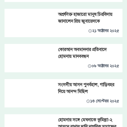
অশ্রুসিক্ত হাজারো মানুষ চিরবিদায়
জানালেন প্রিয় জুবায়েদকে
২১ অক্টোবর ২০২৫
কোরআন অবমাননার প্রতিবাদে
হোমনায় মানববন্ধন
০৬ অক্টোবর ২০২৫
সংসদীয় আসন পুনর্বহাল, গাড়িবহর
নিয়ে আনন্দ মিছিল
১৩ সেপ্টেম্বর ২০২৫
হোমনার সঙ্গে মেঘনাকে কুমিল্লা-২
আসনে রাখার দাবি নাগরিক সমাজের