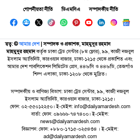
গোপনীয়তা নীতি
ডিএমসিএ
সম্পাদকীয় নীতি
স্বত্ব: ©️
আমার দেশ
| সম্পাদক ও প্রকাশক, মাহমুদুর রহমান
মাহমুদুর রহমান
কর্তৃক ঢাকা ট্রেড সেন্টার (৮ম ফ্লোর), ৯৯, কাজী নজরুল
ইসলাম অ্যাভিনিউ, কারওয়ান বাজার, ঢাকা-১২১৫ থেকে প্রকাশিত এবং
আমার দেশ পাবলিকেশন লিমিটেড প্রেস, ৪৪৬/সি ও ৪৪৬/ডি, তেজগাঁও
শিল্প এলাকা, ঢাকা-১২০৮ থেকে মুদ্রিত।
সম্পাদকীয় ও বাণিজ্য বিভাগ: ঢাকা ট্রেড সেন্টার, ৯৯, কাজী নজরুল
ইসলাম অ্যাভিনিউ, কারওয়ান বাজার, ঢাকা-১২১৫।
ফোন: ০২-৫৫০১২২৫০। ই-মেইল: info@dailyamardesh.com
বার্তা: ফোন: ০৯৬৬৬-৭৪৭৪০০। ই-মেইল:
news@dailyamardesh.com
বিজ্ঞাপন: ফোন: +৮৮০-১৭১৫-০২৫৪৩৪ । ই-মেইল:
ad@dailyamardesh.com