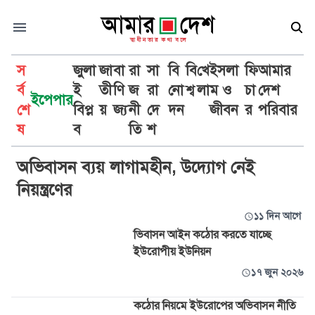
স
জুলা
জা
বা
রা
সা
বি
বি
খে
ইসলা
ফি
আমার
র্ব
ই
তী
ণি
জ
রা
নো
শ্ব
লা
ম ও
চা
দেশ
ইপেপার
শে
বিপ্ল
য়
জ্য
নী
দে
দন
জীবন
র
পরিবার
অভিবাসন
ষ
ব
তি
শ
অভিবাসন ব্যয় লাগামহীন, উদ্যোগ নেই
নিয়ন্ত্রণের
১১ দিন আগে
ভিবাসন আইন কঠোর করতে যাচ্ছে
ইউরোপীয় ইউনিয়ন
১৭ জুন ২০২৬
কঠোর নিয়মে ইউরোপের অভিবাসন নীতি