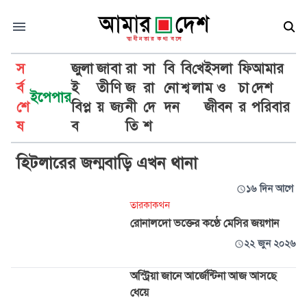
স
জুলা
জা
বা
রা
সা
বি
বি
খে
ইসলা
ফি
আমার
র্ব
ই
তী
ণি
জ
রা
নো
শ্ব
লা
ম ও
চা
দেশ
ইপেপার
শে
বিপ্ল
য়
জ্য
নী
দে
দন
জীবন
র
পরিবার
অস্ট্রিয়া
ষ
ব
তি
শ
হিটলারের জন্মবাড়ি এখন থানা
১৬ দিন আগে
তারকাকথন
রোনালদো ভক্তের কণ্ঠে মেসির জয়গান
২২ জুন ২০২৬
অস্ট্রিয়া জানে আর্জেন্টিনা আজ আসছে
ধেয়ে