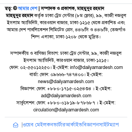
স্বত্ব: ©️
আমার দেশ
| সম্পাদক ও প্রকাশক, মাহমুদুর রহমান
মাহমুদুর রহমান
কর্তৃক ঢাকা ট্রেড সেন্টার (৮ম ফ্লোর), ৯৯, কাজী নজরুল
ইসলাম অ্যাভিনিউ, কারওয়ান বাজার, ঢাকা-১২১৫ থেকে প্রকাশিত এবং
আমার দেশ পাবলিকেশন লিমিটেড প্রেস, ৪৪৬/সি ও ৪৪৬/ডি, তেজগাঁও
শিল্প এলাকা, ঢাকা-১২০৮ থেকে মুদ্রিত।
সম্পাদকীয় ও বাণিজ্য বিভাগ: ঢাকা ট্রেড সেন্টার, ৯৯, কাজী নজরুল
ইসলাম অ্যাভিনিউ, কারওয়ান বাজার, ঢাকা-১২১৫।
ফোন: ০২-৫৫০১২২৫০। ই-মেইল: info@dailyamardesh.com
বার্তা: ফোন: ০৯৬৬৬-৭৪৭৪০০। ই-মেইল:
news@dailyamardesh.com
বিজ্ঞাপন: ফোন: +৮৮০-১৭১৫-০২৫৪৩৪ । ই-মেইল:
ad@dailyamardesh.com
সার্কুলেশন: ফোন: +৮৮০-০১৮১৯-৮৭৮৬৮৭ । ই-মেইল:
circulation@dailyamardesh.com
ওয়েব মেইল
কনভার্টার
আর্কাইভ
বিজ্ঞাপন
সাইটম্যাপ