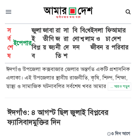
স
জুলা
জা
বা
রা
সা
বি
বি
খে
ইসলা
ফি
আমার
র্ব
ই
তী
ণি
জ
রা
নো
শ্ব
লা
ম ও
চা
দেশ
ইপেপার
শে
বিপ্ল
য়
জ্য
নী
দে
দন
জীবন
র
পরিবার
ঈদগাঁও
ষ
ব
তি
শ
ঈদগাঁও উপজেলা কক্সবাজার জেলার অন্তর্গত একটি প্রশাসনিক
এলাকা। এই উপজেলার স্থানীয় রাজনীতি, কৃষি, শিল্প, শিক্ষা,
স্বাস্থ্য ও সামাজিক ঘটনাবলির সর্বশেষ খবর আমার দেশ সততা
... আরও পড়ুন
ও নিষ্ঠার সাথে প্রকাশ করে। ঈদগাঁও উপজেলার প্রতিটি
গুরুত্বপূর্ণ ঘটনার আপডেট পেতে আমার দেশ পড়ুন।
ঈদগাঁও: ৪ আগস্ট ছিল জুলাই বিপ্লবের
ফ্যাসিবাদমুক্তির দিন
৩ দিন আগে