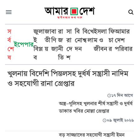
স
জুলা
জা
বা
রা
সা
বি
বি
খে
ইসলা
ফি
আমার
র্ব
ই
তী
ণি
জ
রা
নো
শ্ব
লা
ম ও
চা
দেশ
ইপেপার
শে
বিপ্ল
য়
জ্য
নী
দে
দন
জীবন
র
পরিবার
সন্ত্রাসী
ষ
ব
তি
শ
খুলনায় বিদেশি পিস্তলসহ দুর্ধর্ষ সন্ত্রাসী নাদিম
ও সহযোগী রানা গ্রেপ্তার
১৭ দিন আগে
অস্ত্র-গুলিসহ খুলনার শীর্ষ সন্ত্রাসী ও দুর্ধর্ষ
ডাকাত খবির মোল্লা গ্রেপ্তার
০৯ জুলাই ২০২৬
বড় সাজ্জাদের সহযোগী সন্ত্রাসী ইমন