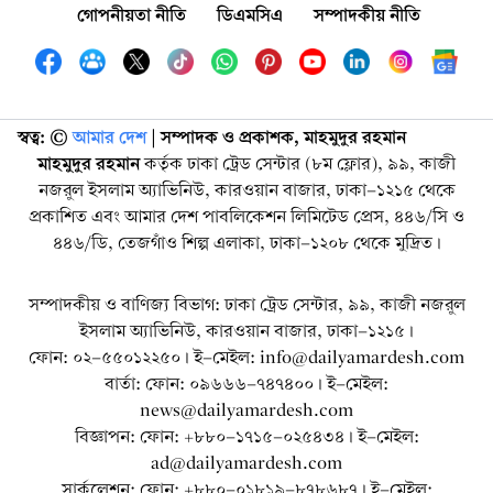
গোপনীয়তা নীতি
ডিএমসিএ
সম্পাদকীয় নীতি
স্বত্ব: ©️
আমার দেশ
| সম্পাদক ও প্রকাশক, মাহমুদুর রহমান
মাহমুদুর রহমান
কর্তৃক ঢাকা ট্রেড সেন্টার (৮ম ফ্লোর), ৯৯, কাজী
নজরুল ইসলাম অ্যাভিনিউ, কারওয়ান বাজার, ঢাকা-১২১৫ থেকে
প্রকাশিত এবং আমার দেশ পাবলিকেশন লিমিটেড প্রেস, ৪৪৬/সি ও
৪৪৬/ডি, তেজগাঁও শিল্প এলাকা, ঢাকা-১২০৮ থেকে মুদ্রিত।
সম্পাদকীয় ও বাণিজ্য বিভাগ: ঢাকা ট্রেড সেন্টার, ৯৯, কাজী নজরুল
ইসলাম অ্যাভিনিউ, কারওয়ান বাজার, ঢাকা-১২১৫।
ফোন: ০২-৫৫০১২২৫০। ই-মেইল: info@dailyamardesh.com
বার্তা: ফোন: ০৯৬৬৬-৭৪৭৪০০। ই-মেইল:
news@dailyamardesh.com
বিজ্ঞাপন: ফোন: +৮৮০-১৭১৫-০২৫৪৩৪ । ই-মেইল:
ad@dailyamardesh.com
সার্কুলেশন: ফোন: +৮৮০-০১৮১৯-৮৭৮৬৮৭ । ই-মেইল: