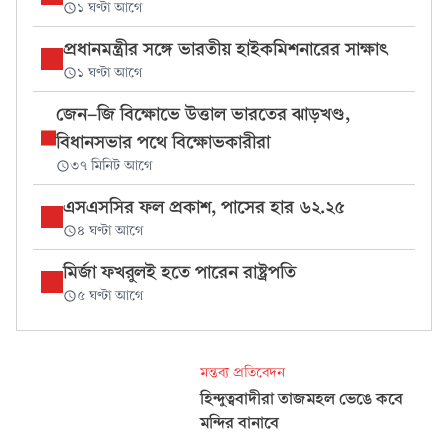
১ ঘণ্টা আগে
প্রধানমন্ত্রীর সঙ্গে ভারতীয় হাইকমিশনারের সাক্ষাৎ
১ ঘণ্টা আগে
জেন-জি বিক্ষোভে উত্তাল ভারতের ঝাড়খণ্ড,
বিধানসভার পথে বিক্ষোভকারীরা
৩৭ মিনিট আগে
এসএসসির ফল প্রকাশ, পাসের হার ৬২.২৫
৪ ঘণ্টা আগে
মির্জা ফখরুলই হতে পারেন রাষ্ট্রপতি
৫ ঘণ্টা আগে
মন্তব্য প্রতিবেদন
হিন্দুত্ববাদীরা তাজমহল ভেঙে কবে
মন্দির বানাবে