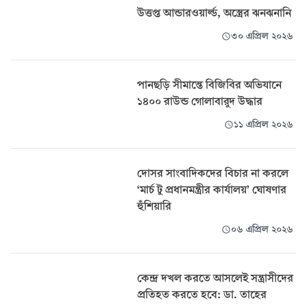
উত্তপ্ত আন্ডারওয়ার্ল্ড, অস্ত্রের ঝনঝনানি
৩০ এপ্রিল ২০২৬
পানছড়ি সীমান্তে বিজিবির অভিযানে
১৪০০ রাউন্ড গোলাবারুদ উদ্ধার
১১ এপ্রিল ২০২৬
দোসর সাংবাদিকদের বিচার না করলে
‘মার্চ টু প্রধানমন্ত্রীর কার্যালয়’ ঘোষণার
হুঁশিয়ারি
০৬ এপ্রিল ২০২৬
কেন্দ্র দখল করতে আসলেই সন্ত্রাসীদের
প্রতিহত করতে হবে: ডা. তাহের