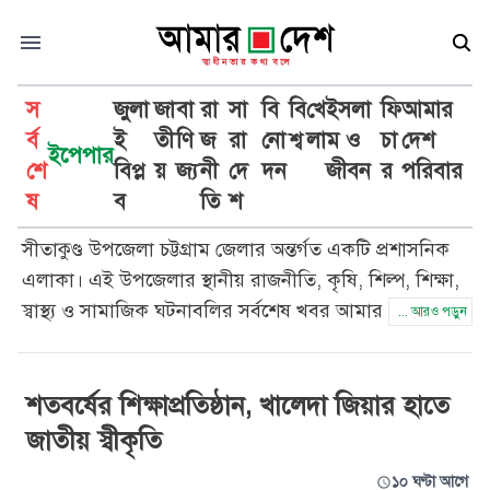
স
জুলা
জা
বা
রা
সা
বি
বি
খে
ইসলা
ফি
আমার
র্ব
ই
তী
ণি
জ
রা
নো
শ্ব
লা
ম ও
চা
দেশ
ইপেপার
শে
বিপ্ল
য়
জ্য
নী
দে
দন
জীবন
র
পরিবার
সীতাকুণ্ড
ষ
ব
তি
শ
সীতাকুণ্ড উপজেলা চট্টগ্রাম জেলার অন্তর্গত একটি প্রশাসনিক
এলাকা। এই উপজেলার স্থানীয় রাজনীতি, কৃষি, শিল্প, শিক্ষা,
স্বাস্থ্য ও সামাজিক ঘটনাবলির সর্বশেষ খবর আমার দেশ সততা
... আরও পড়ুন
ও নিষ্ঠার সাথে প্রকাশ করে। সীতাকুণ্ড উপজেলার প্রতিটি
গুরুত্বপূর্ণ ঘটনার আপডেট পেতে আমার দেশ পড়ুন।
শতবর্ষের শিক্ষাপ্রতিষ্ঠান, খালেদা জিয়ার হাতে
জাতীয় স্বীকৃতি
১০ ঘণ্টা আগে