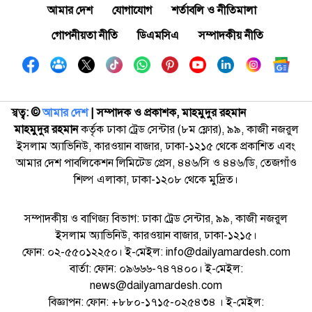
আমার দেশ
যোগাযোগ
শর্তাবলি ও নীতিমালা
গোপনীয়তা নীতি
ডিএমসিএ
সম্পাদকীয় নীতি
স্বত্ব: ©️
আমার দেশ
| সম্পাদক ও প্রকাশক, মাহমুদুর রহমান
মাহমুদুর রহমান
কর্তৃক ঢাকা ট্রেড সেন্টার (৮ম ফ্লোর), ৯৯, কাজী নজরুল
ইসলাম অ্যাভিনিউ, কারওয়ান বাজার, ঢাকা-১২১৫ থেকে প্রকাশিত এবং
আমার দেশ পাবলিকেশন লিমিটেড প্রেস, ৪৪৬/সি ও ৪৪৬/ডি, তেজগাঁও
শিল্প এলাকা, ঢাকা-১২০৮ থেকে মুদ্রিত।
সম্পাদকীয় ও বাণিজ্য বিভাগ: ঢাকা ট্রেড সেন্টার, ৯৯, কাজী নজরুল
ইসলাম অ্যাভিনিউ, কারওয়ান বাজার, ঢাকা-১২১৫।
ফোন: ০২-৫৫০১২২৫০। ই-মেইল: info@dailyamardesh.com
বার্তা: ফোন: ০৯৬৬৬-৭৪৭৪০০। ই-মেইল:
news@dailyamardesh.com
বিজ্ঞাপন: ফোন: +৮৮০-১৭১৫-০২৫৪৩৪ । ই-মেইল: