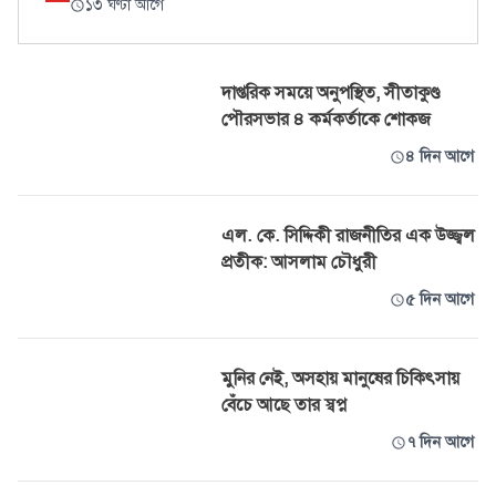
১৩ ঘণ্টা আগে
দাপ্তরিক সময়ে অনুপস্থিত, সীতাকুণ্ড
পৌরসভার ৪ কর্মকর্তাকে শোকজ
৪ দিন আগে
এল. কে. সিদ্দিকী রাজনীতির এক উজ্জ্বল
প্রতীক: আসলাম চৌধুরী
৫ দিন আগে
মুনির নেই, অসহায় মানুষের চিকিৎসায়
বেঁচে আছে তার স্বপ্ন
৭ দিন আগে