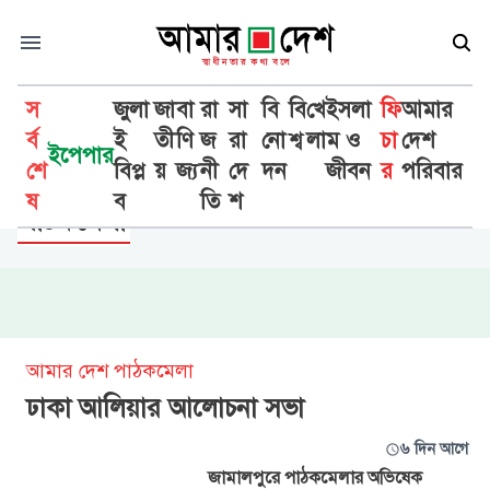
স
জুলা
জা
বা
রা
সা
বি
বি
খে
ইসলা
ফি
আমার
র্ব
ই
তী
ণি
জ
রা
নো
শ্ব
লা
ম ও
চা
দেশ
ইপেপার
শে
বিপ্ল
য়
জ্য
নী
দে
দন
জীবন
র
পরিবার
ফিচার
ষ
ব
তি
শ
পাঠকমেলা
আমার দেশ পাঠকমেলা
ঢাকা আলিয়ার আলোচনা সভা
৬ দিন আগে
জামালপুরে পাঠকমেলার অভিষেক