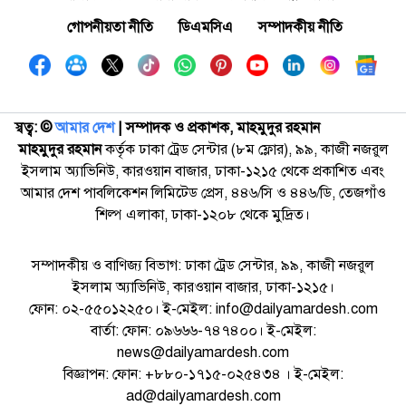
গোপনীয়তা নীতি
ডিএমসিএ
সম্পাদকীয় নীতি
স্বত্ব: ©️
আমার দেশ
| সম্পাদক ও প্রকাশক, মাহমুদুর রহমান
মাহমুদুর রহমান
কর্তৃক ঢাকা ট্রেড সেন্টার (৮ম ফ্লোর), ৯৯, কাজী নজরুল
ইসলাম অ্যাভিনিউ, কারওয়ান বাজার, ঢাকা-১২১৫ থেকে প্রকাশিত এবং
আমার দেশ পাবলিকেশন লিমিটেড প্রেস, ৪৪৬/সি ও ৪৪৬/ডি, তেজগাঁও
শিল্প এলাকা, ঢাকা-১২০৮ থেকে মুদ্রিত।
সম্পাদকীয় ও বাণিজ্য বিভাগ: ঢাকা ট্রেড সেন্টার, ৯৯, কাজী নজরুল
ইসলাম অ্যাভিনিউ, কারওয়ান বাজার, ঢাকা-১২১৫।
ফোন: ০২-৫৫০১২২৫০। ই-মেইল: info@dailyamardesh.com
বার্তা: ফোন: ০৯৬৬৬-৭৪৭৪০০। ই-মেইল:
news@dailyamardesh.com
বিজ্ঞাপন: ফোন: +৮৮০-১৭১৫-০২৫৪৩৪ । ই-মেইল:
ad@dailyamardesh.com