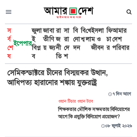
স
জুলা
জা
বা
রা
সা
বি
বি
খে
ইসলা
ফি
আমার
র্ব
ই
তী
ণি
জ
রা
নো
শ্ব
লা
ম ও
চা
দেশ
ইপেপার
শে
বিপ্ল
য়
জ্য
নী
দে
দন
জীবন
র
পরিবার
প্রযুক্তি
ষ
ব
তি
শ
সেমিকন্ডাক্টরে চীনের বিস্ময়কর উত্থান,
আধিপত্য হারানোর শঙ্কায় যুক্তরাষ্ট্র
৭ দিন আগে
ওয়ান টিচার ওয়ান ট্যাব
শিক্ষকতার মৌলিক সক্ষমতায় বিনিয়োগের
আগে কি প্রযুক্তি বিনিয়োগ প্রয়োজন?
০৮ জুলাই ২০২৬